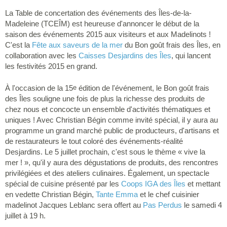
La Table de concertation des événements des Îles-de-la-
Madeleine (TCEÎM) est heureuse d'annoncer le début de la
saison des événements 2015 aux visiteurs et aux Madelinots !
C'est la
Fête aux saveurs de la mer
du Bon goût frais des Îles, en
collaboration avec les
Caisses Desjardins des Îles
, qui lancent
les festivités 2015 en grand.
À l'occasion de la 15
édition de l'événement, le Bon goût frais
e
des Îles souligne une fois de plus la richesse des produits de
chez nous et concocte un ensemble d'activités thématiques et
uniques ! Avec Christian Bégin comme invité spécial, il y aura au
programme un grand marché public de producteurs, d'artisans et
de restaurateurs le tout coloré des événements-réalité
Desjardins. Le 5 juillet prochain, c'est sous le thème « vive la
mer ! », qu'il y aura des dégustations de produits, des rencontres
privilégiées et des ateliers culinaires. Également, un spectacle
spécial de cuisine présenté par les
Coops IGA des Îles
et mettant
en vedette Christian Bégin,
Tante Emma
et le chef cuisinier
madelinot Jacques Leblanc sera offert au
Pas Perdus
le samedi 4
juillet à 19 h.