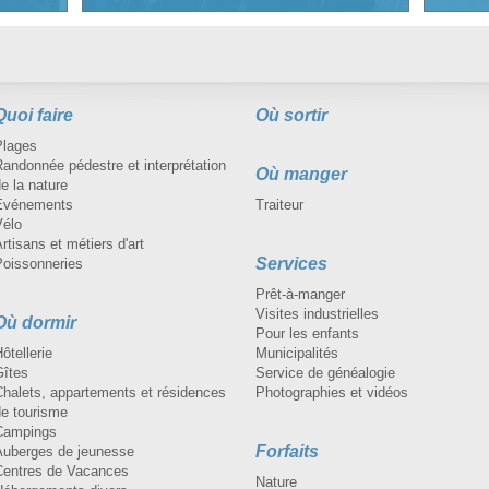
Quoi faire
Où sortir
Plages
andonnée pédestre et interprétation
Où manger
e la nature
Événements
Traiteur
Vélo
rtisans et métiers d'art
Services
Poissonneries
Prêt-à-manger
Visites industrielles
Où dormir
Pour les enfants
ôtellerie
Municipalités
Gîtes
Service de généalogie
Chalets, appartements et résidences
Photographies et vidéos
de tourisme
Campings
Forfaits
Auberges de jeunesse
Centres de Vacances
Nature