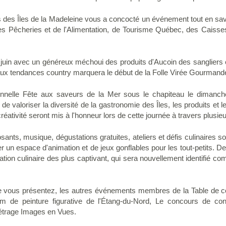
is des Îles de la Madeleine vous a concocté un événement tout en save
 des Pêcheries et de l'Alimentation, de Tourisme Québec, des Caisses
4 juin avec un généreux méchoui des produits d'Aucoin des sangliers 
aux tendances country marquera le début de la Folle Virée Gourmand
onnelle Fête aux saveurs de la Mer sous le chapiteau le dimanche
valoriser la diversité de la gastronomie des Îles, les produits et le 
créativité seront mis à l'honneur lors de cette journée à travers plusieur
ants, musique, dégustations gratuites, ateliers et défis culinaires so
ier un espace d'animation et de jeux gonflables pour les tout-petits. 
tion culinaire des plus captivant, qui sera nouvellement identifié c
 vous présentez, les autres événements membres de la Table de c
 de peinture figurative de l'Étang-du-Nord, Le concours de cons
métrage Images en Vues.