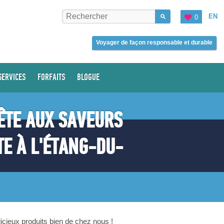
EN
0
Voyager de façon responsable et durable
SERVICES
FORFAITS
BLOGUE
ÊTE AUX SAVEURS
ÔTE À L'ÉTANG-DU-
licieux produits bien de chez nous !