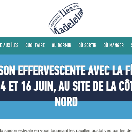
E AUX ÎLES
QUOI FAIRE
OÙ DORMIR
OÙ SORTIR
OÙ MANGER
ISON EFFERVESCENTE AVEC LA F
4 ET 16 JUIN, AU SITE DE LA C
NORD
 saison estivale en vous taquinant les papilles gustatives par les dé