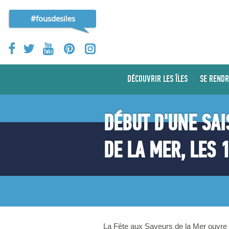
#fousdesiles
DÉCOUVRIR LES ÎLES
SE RENDR
DÉBUT D'UNE SA
DE LA MER, LES 1
La Fête aux Saveurs de la Mer ouvre la