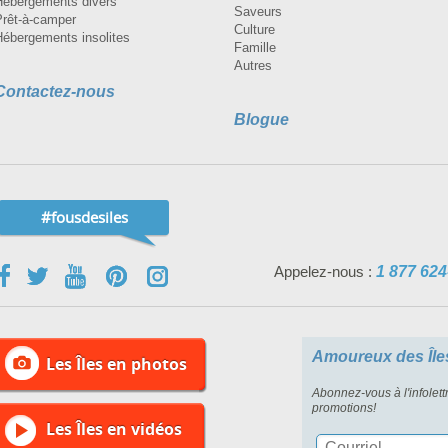
Hébergements divers
Saveurs
Prêt-à-camper
Culture
Hébergements insolites
Famille
Autres
Contactez-nous
Blogue
#fousdesiles
Appelez-nous :
1 877 624
Amoureux des Île
Les Îles en photos
Abonnez-vous à l'infolett
promotions!
Les Îles en vidéos