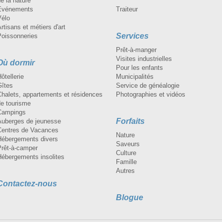
e la nature
Événements
Traiteur
Vélo
rtisans et métiers d'art
Services
Poissonneries
Prêt-à-manger
Visites industrielles
Où dormir
Pour les enfants
ôtellerie
Municipalités
Gîtes
Service de généalogie
Chalets, appartements et résidences
Photographies et vidéos
de tourisme
Campings
Forfaits
Auberges de jeunesse
Centres de Vacances
Nature
Hébergements divers
Saveurs
Prêt-à-camper
Culture
Hébergements insolites
Famille
Autres
Contactez-nous
Blogue