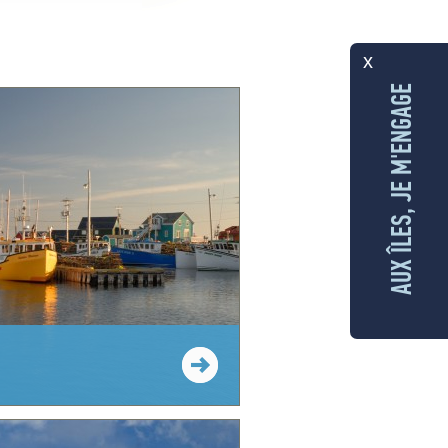
x
AUX ÎLES, JE M'ENGAGE