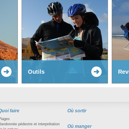
Outils
Rev
Quoi faire
Où sortir
Plages
andonnée pédestre et interprétation
Où manger