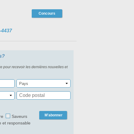
Concours
-4437
s?
re pour recevoir les dernières nouvelles et
Pays
M'abonner
re
Saveurs
e et responsable