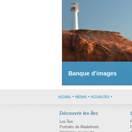
Banque d'images
ACCUEIL
MÉDIAS
ACTUALITÉS
Découvrir les Îles
Les Îles
Portraits de Madelinots
R