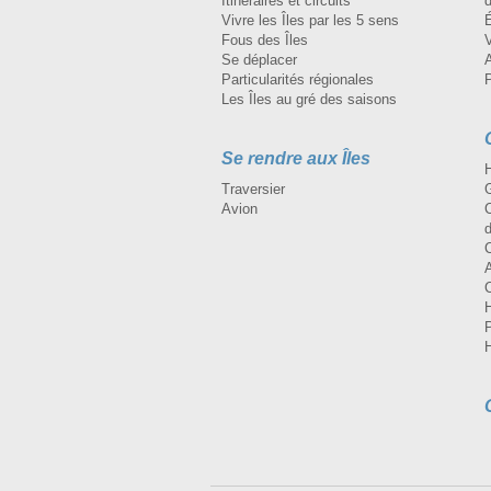
Itinéraires et circuits
d
Vivre les Îles par les 5 sens
Fous des Îles
Se déplacer
A
Particularités régionales
Les Îles au gré des saisons
Se rendre aux Îles
H
Traversier
Avion