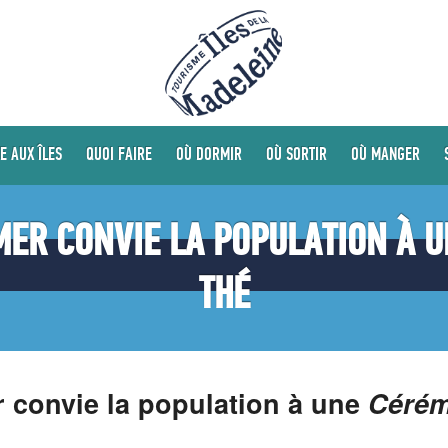
E AUX ÎLES
QUOI FAIRE
OÙ DORMIR
OÙ SORTIR
OÙ MANGER
MER CONVIE LA POPULATION À 
THÉ
 convie la population à une
Cérém