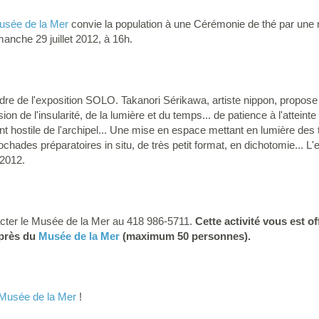
usée de la Mer
convie la population à une Cérémonie de thé par une 
manche 29 juillet 2012, à 16h.
adre de l'exposition SOLO. Takanori Sérikawa, artiste nippon, propos
ion de l'insularité, de la lumière et du temps... de patience à l'atteint
ent hostile de l'archipel... Une mise en espace mettant en lumière des 
chades préparatoires in situ, de très petit format, en dichotomie... L'
 2012.
tacter le Musée de la Mer au 418 986-5711.
Cette activité vous est o
uprès du
Musée de la Mer
(maximum 50 personnes).
Musée de la Mer
!