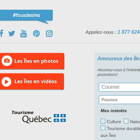
#fousdesiles
Appelez-nous :
1 877 624
Amoureux des Île
Les Îles en photos
Abonnez-vous à l'infolett
promotions!
Les Îles en vidéos
Province
Mes intérêts
Culture
Natu
Tourisme durabl
aux Îles