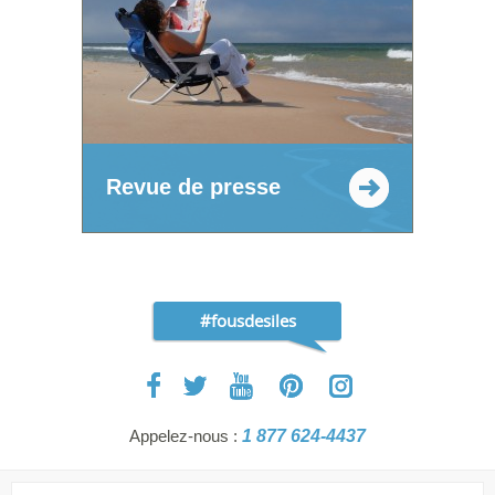
Revue de presse
#fousdesiles
Appelez-nous :
1 877 624-4437