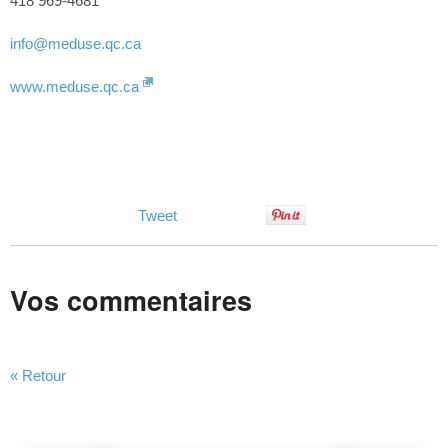
418 969-4681
info
@meduse.qc.ca
www.meduse.qc.ca
Tweet
Vos commentaires
« Retour