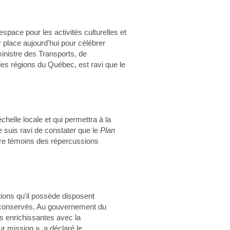
pace pour les activités culturelles et
r place aujourd'hui pour célébrer
inistre des Transports, de
les régions du Québec, est ravi que le
helle locale et qui permettra à la
e suis ravi de constater que le
Plan
re témoins des répercussions
tions qu'il possède disposent
t conservés. Au gouvernement du
s enrichissantes avec la
r mission », a déclaré le