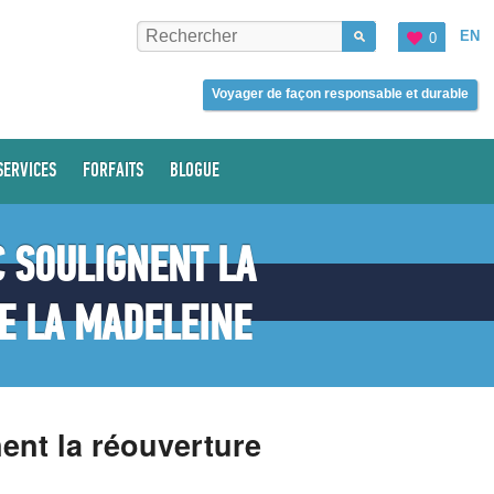
EN
0
Voyager de façon responsable et durable
SERVICES
FORFAITS
BLOGUE
 SOULIGNENT LA
E LA MADELEINE
nt la réouverture