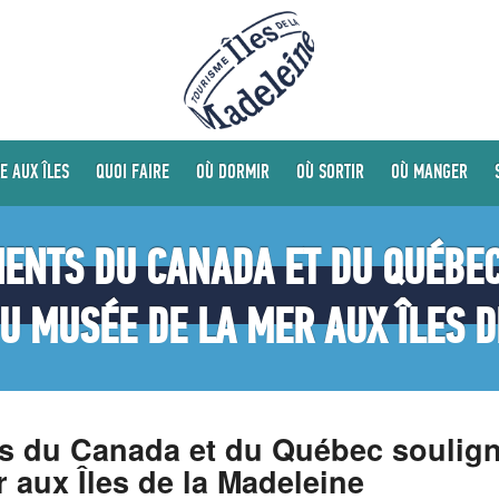
E AUX ÎLES
QUOI FAIRE
OÙ DORMIR
OÙ SORTIR
OÙ MANGER
ENTS DU CANADA ET DU QUÉBEC
U MUSÉE DE LA MER AUX ÎLES D
 du Canada et du Québec souligne
 aux Îles de la Madeleine