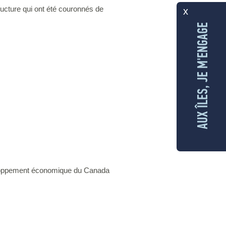
ructure qui ont été couronnés de
x
AUX ÎLES, JE M'ENGAGE
éveloppement économique du Canada