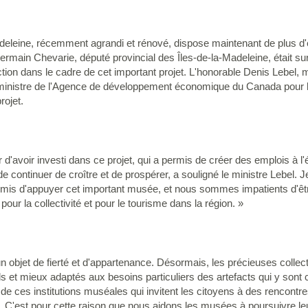
eleine, récemment agrandi et rénové, dispose maintenant de plus d'es
Germain Chevarie, député provincial des Îles-de-la-Madeleine, était su
ion dans le cadre de cet important projet. L'honorable Denis Lebel, m
 et ministre de l'Agence de développement économique du Canada pour 
ojet.
'avoir investi dans ce projet, qui a permis de créer des emplois à l'éc
e continuer de croître et de prospérer, a souligné le ministre Lebel. J
mis d'appuyer cet important musée, et nous sommes impatients d'êt
 pour la collectivité et pour le tourisme dans la région. »
 objet de fierté et d'appartenance. Désormais, les précieuses collec
s et mieux adaptés aux besoins particuliers des artefacts qui y son
e ces institutions muséales qui invitent les citoyens à des rencontre
. C'est pour cette raison que nous aidons les musées à poursuivre leu