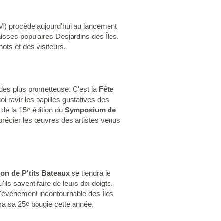
M) procède aujourd'hui au lancement
isses populaires Desjardins des Îles.
ots et des visiteurs.
des plus prometteuse. C'est la
Fête
oi ravir les papilles gustatives des
 de la 15
édition du
Symposium de
e
apprécier les œuvres des artistes venus
on de P'tits Bateaux
se tiendra le
ls savent faire de leurs dix doigts.
l'évènement incontournable des Îles
ra sa 25
bougie cette année,
e