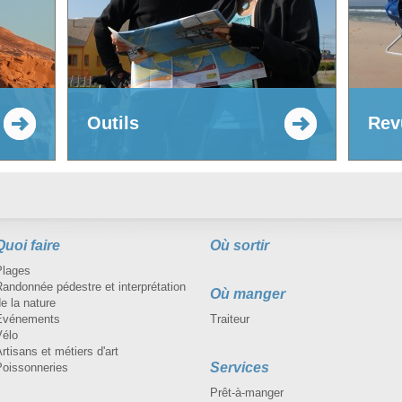
Outils
Rev
Quoi faire
Où sortir
Plages
andonnée pédestre et interprétation
Où manger
e la nature
Événements
Traiteur
Vélo
rtisans et métiers d'art
Services
Poissonneries
Prêt-à-manger