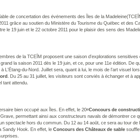
Table de concertation des événements des Îles de la Madeleine(TCEÎ
 2011 grâce au soutien du Ministère du Tourisme du Québec et des Ca
e le 19 juin et le 22 octobre 2011 pour le plaisir des sens des Madelin
embres de la TCEÎM proposent une saison d'explorations sensitives 
grand la saison 2011 dès le 19 juin, et ce, pour une 11e édition. De qu
L'Étang-du-Nord. Juillet sera, quant à lui, le mois de l'art visuel lors
Nord
. Du 25 au 31 juillet, les visiteurs sont conviés à échanger et à 
 tant attendu.
saire bien occupé aux Îles. En effet, le 20
Concours de constructi
e
 Grave, permettant ainsi aux constructeurs navals de démontrer ce qu'i
 un spectacle hors du commun. Du 12 au 14 août, ce sera au tour de 
 la Sandy Hook. En effet, le
Concours des Châteaux de sable
souffle
surprises.