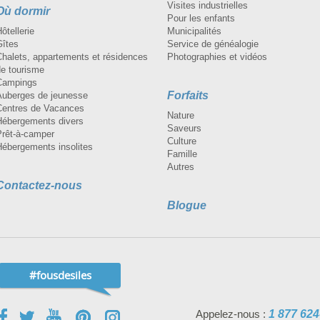
Visites industrielles
Où dormir
Pour les enfants
ôtellerie
Municipalités
Gîtes
Service de généalogie
Chalets, appartements et résidences
Photographies et vidéos
de tourisme
Campings
Forfaits
Auberges de jeunesse
Centres de Vacances
Nature
Hébergements divers
Saveurs
Prêt-à-camper
Culture
Hébergements insolites
Famille
Autres
Contactez-nous
Blogue
#fousdesiles
Appelez-nous :
1 877 624