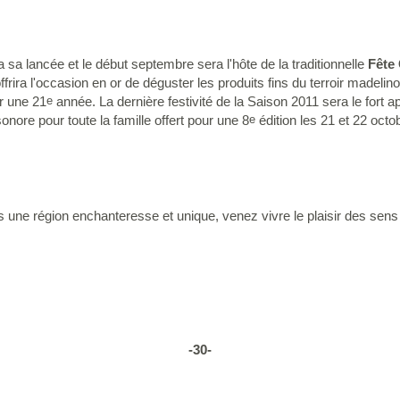
a lancée et le début septembre sera l'hôte de la traditionnelle
Fête
ira l'occasion en or de déguster les produits fins du terroir madelino
ur une 21
année. La dernière festivité de la Saison 2011 sera le fort 
e
 sonore pour toute la famille offert pour une 8
édition les 21 et 22 octo
e
ne région enchanteresse et unique, venez vivre le plaisir des sens 
-30-