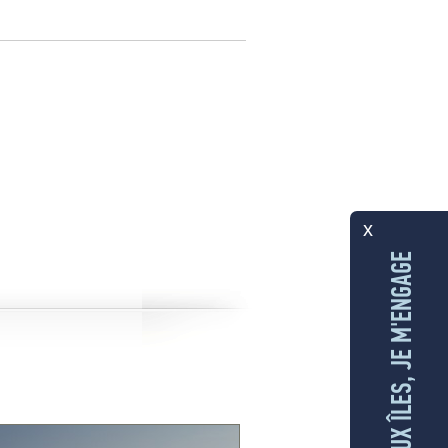
x
AUX ÎLES, JE M'ENGAGE