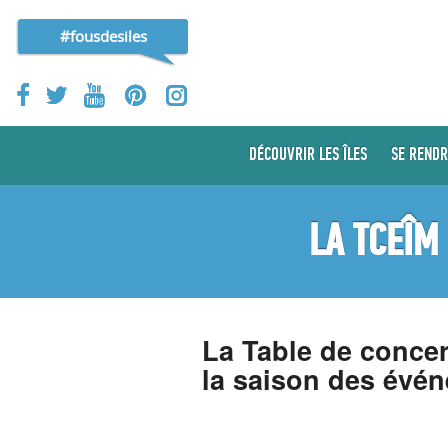
#fousdesiles
DÉCOUVRIR LES ÎLES
SE RENDR
LA TCEÎM
La Table de concer
la saison des évé