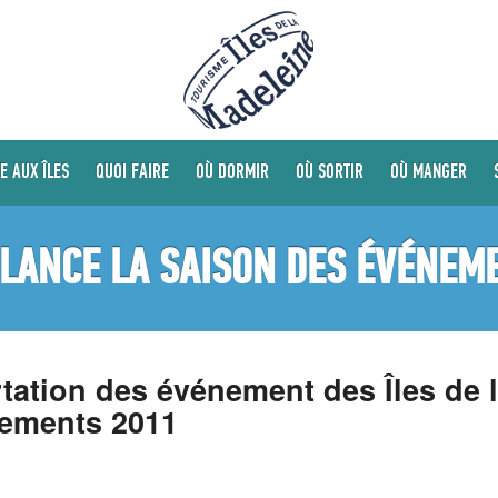
E AUX ÎLES
QUOI FAIRE
OÙ DORMIR
OÙ SORTIR
OÙ MANGER
 LANCE LA SAISON DES ÉVÉNEM
tation des événement des Îles de 
nements 2011