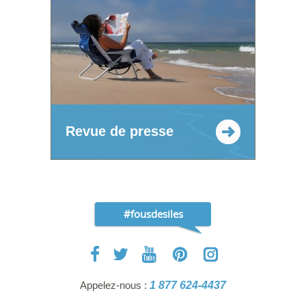
Revue de presse
#fousdesiles
Appelez-nous :
1 877 624-4437