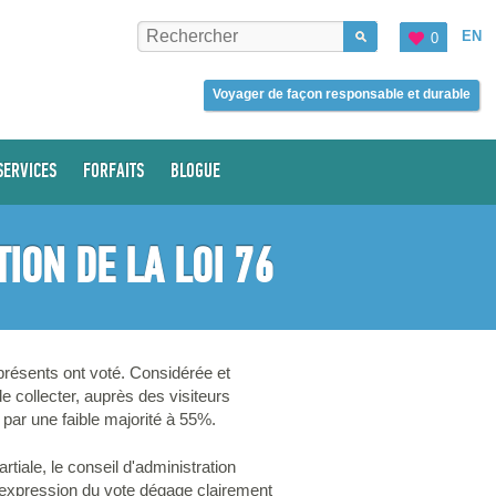
EN
0
Voyager de façon responsable et durable
SERVICES
FORFAITS
BLOGUE
ION DE LA LOI 76
résents ont voté. Considérée et
e collecter, auprès des visiteurs
é par une faible majorité à 55%.
iale, le conseil d'administration
l'expression du vote dégage clairement