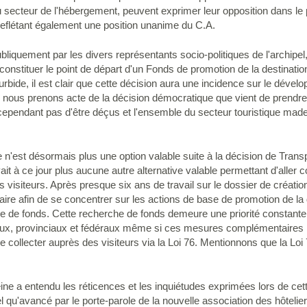
u secteur de l'hébergement, peuvent exprimer leur opposition dans l
 reflétant également une position unanime du C.A.
iquement par les divers représentants socio-politiques de l'archipel, a
constituer le point de départ d'un Fonds de promotion de la destinatio
ide, il est clair que cette décision aura une incidence sur le développ
, nous prenons acte de la décision démocratique que vient de prendre 
endant pas d'être déçus et l'ensemble du secteur touristique madel
e n'est désormais plus une option valable suite à la décision de Tran
ait à ce jour plus aucune autre alternative valable permettant d'alle
visiteurs. Après presque six ans de travail sur le dossier de créatio
aire afin de se concentrer sur les actions de base de promotion de la d
lle de fonds. Cette recherche de fonds demeure une priorité constante
caux, provinciaux et fédéraux même si ces mesures complémentaires n
e collecter auprès des visiteurs via la Loi 76. Mentionnons que la Loi
ine a entendu les réticences et les inquiétudes exprimées lors de cett
el qu'avancé par le porte-parole de la nouvelle association des hôte