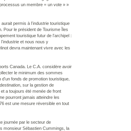
e processus un membre = un vote » »
urait permis à l'industrie touristique
n. Pour le président de Tourisme Îles
ement touristique futur de l'archipel :
l'industrie et nous nous y
inot devra maintenant vivre avec les
sports Canada. Le C.A. considère avoir
r collecter le minimum des sommes
n d'un fonds de promotion touristique,
estination, sur la gestion de
 et a toujours été menée de front
e pourront jamais atteindre les
 76 est une mesure réversible en tout
e journée par le secteur de
liers monsieur Sébastien Cummings, la