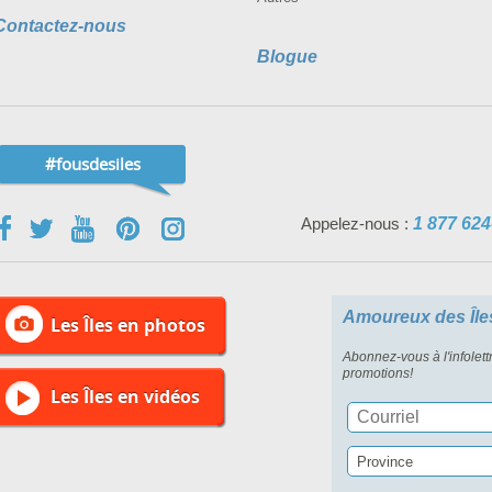
Contactez-nous
Blogue
#fousdesiles
Appelez-nous :
1 877 624
Amoureux des Île
Les Îles en photos
Abonnez-vous à l'infolett
promotions!
Les Îles en vidéos
Province