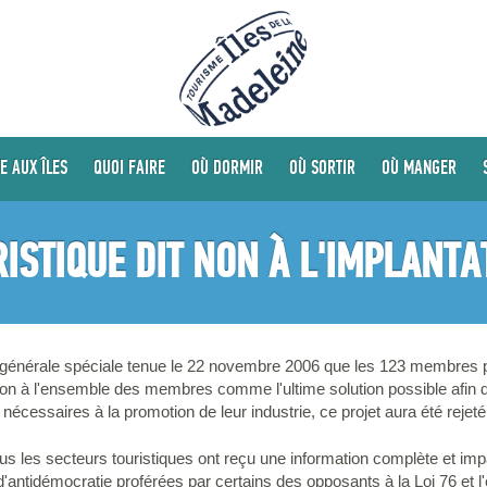
E AUX ÎLES
QUOI FAIRE
OÙ DORMIR
OÙ SORTIR
OÙ MANGER
RISTIQUE DIT NON À L'IMPLANTAT
générale spéciale tenue le 22 novembre 2006 que les 123 membres p
tion à l'ensemble des membres comme l'ultime solution possible afin d
 nécessaires à la promotion de leur industrie, ce projet aura été rejet
 les secteurs touristiques ont reçu une information complète et impart
d'antidémocratie proférées par certains des opposants à la Loi 76 et 