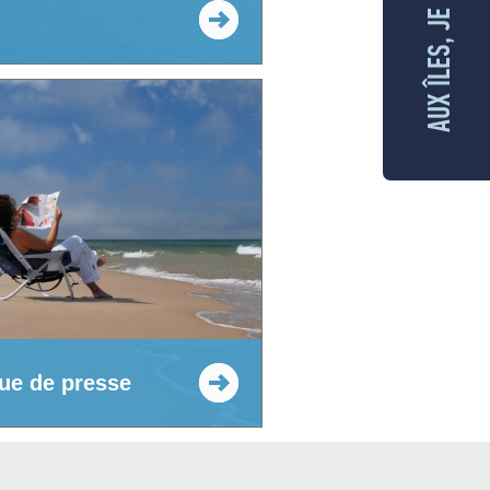
AUX ÎLES, JE M'ENGAGE
ue de presse