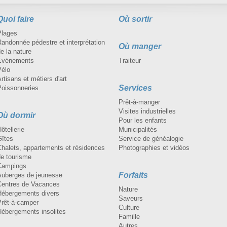
Quoi faire
Où sortir
Plages
andonnée pédestre et interprétation
Où manger
e la nature
Événements
Traiteur
Vélo
rtisans et métiers d'art
Services
Poissonneries
Prêt-à-manger
Visites industrielles
Où dormir
Pour les enfants
ôtellerie
Municipalités
Gîtes
Service de généalogie
Chalets, appartements et résidences
Photographies et vidéos
de tourisme
Campings
Forfaits
Auberges de jeunesse
Centres de Vacances
Nature
Hébergements divers
Saveurs
Prêt-à-camper
Culture
Hébergements insolites
Famille
Autres