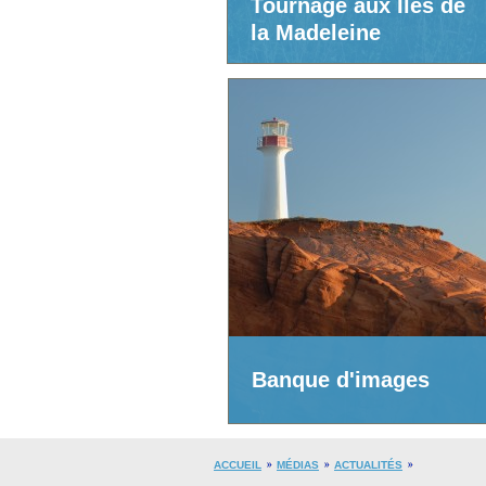
Tournage aux Îles de
la Madeleine
Banque d'images
ACCUEIL
MÉDIAS
ACTUALITÉS