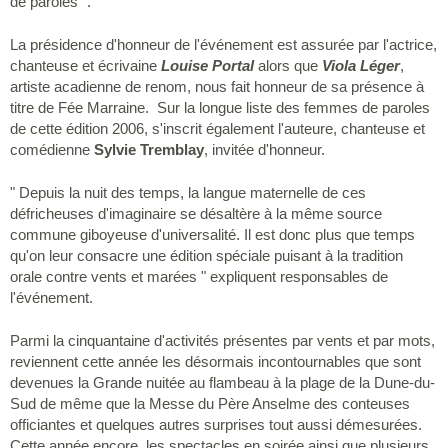
de paroles ".
La présidence d'honneur de l'événement est assurée par l'actrice,
chanteuse et écrivaine
Louise Portal
alors que
Viola Léger
,
artiste acadienne de renom, nous fait honneur de sa présence à
titre de Fée Marraine. Sur la longue liste des femmes de paroles
de cette édition 2006, s'inscrit également l'auteure, chanteuse et
comédienne
Sylvie Tremblay
, invitée d'honneur.
" Depuis la nuit des temps, la langue maternelle de ces
défricheuses d'imaginaire se désaltère à la même source
commune giboyeuse d'universalité. Il est donc plus que temps
qu'on leur consacre une édition spéciale puisant à la tradition
orale contre vents et marées " expliquent responsables de
l'événement.
Parmi la cinquantaine d'activités présentes par vents et par mots,
reviennent cette année les désormais incontournables que sont
devenues la Grande nuitée au flambeau à la plage de la Dune-du-
Sud de même que la Messe du Père Anselme des conteuses
officiantes et quelques autres surprises tout aussi démesurées.
Cette année encore, les spectacles en soirée ainsi que plusieurs