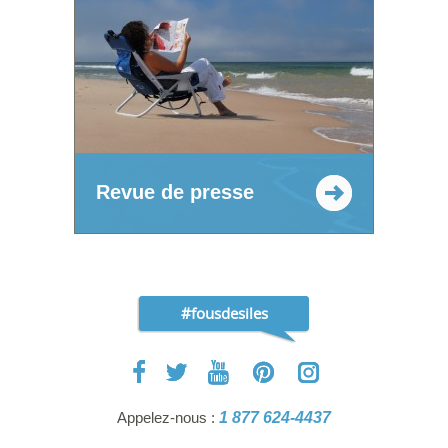
Revue de presse
#fousdesiles
Appelez-nous :
1 877 624-4437