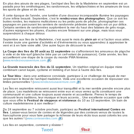
En plus des atouts de ses plages, l'archipel des Îles de la Madeleine en septembre est un
paradis pour les ornithologues, les randonneurs, les véliplanchistes et les amateurs de tous
les sports de glisse et de vent.
À cette époque de l'année, une lumière d'une douceur incomparable illumine les paysages
d'une infinie beauté. Septembre, c'est le
rendez-vous des photographes
. Que ce soit les
buttes rondes, les maisons multicolores ou les petits ports de pêche, photographier ces
paysages en parcourant les sentiers de randonnée pédestre aménagés est un pur délice.
Certains sentiers de randonnées surplombent la mer du haut des falaises de grès rouge,
d'autres rejoignent les phares, d'autres encore finissent sur une plage, mais tous vous
surprendront à chaque détour.
Septembre aux Iles de la Madeleine, c'est aussi le mois du
plein air
et si l'action vous attire,
il existe toute une gamme d'activités et d'évènements ou vous apprendrez à apprivoiser le
vent et à en faire votre allié. Une autre façon de découvrir la mer.
La Coupe des Iles du 30 août au 11 septembre
ou s'affronteront les amoureux de planche
à voile et de kite-surf (planche tirée par un cerf-volant de puissance). Cette année, les Îles
accueilleront une étape de la coupe du monde PWA féminine.
(
www.rendezvousaventure.com
)
La Grande traversée des Iles du 11 septembre
. Un triathlon original en équipe mixte
combinant canot kayak, cyclisme et trekking d'un bout à l'autre des Iles.
Le Tour bleu
: dans une ambiance conviviale, participez à ce challenge de kayak de mer
serpentant le litoral de l'archipel madelinot. Voilà une excellente occasion de repousser vos
limites personnelles ! (
www.rendezvousaventure.com
)
Les Îles en septembre retrouvent aussi leur tranquillité et la mer semble prendre encore plus
de place. Les madelinots se retrouvent entre eux et vous verrez qu'ils constituent une
communauté et une culture toujours aussi vivante et accueillante. Prenez le temps de
découvrir leurs traditions, leur musique et leurs accents... Une excellente occasion que celle
que vous offre le
Festival de steppeux et violoneux
du 10 au 13 septembre. Un bain de
culture madeleinienne à son meilleur !
Du 24 septembre au 7 octobre prochain, participez au
Festival international Contes en
Îles
. Laisser-vous bercer de contes et de légendes par des conteurs venus de toutes la
francophonie pour vous faire partager la richesse de leurs récits tous aussi colorés les uns
que les autres ! (
www.conteseniles.com
)
Les Iles en septembre, comment y résister !
Tweet