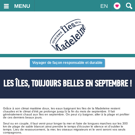
MENU
EN
Voyager de façon responsable et durable
LES ÎLES, TOUJOURS BELLES EN SEPTEMBRE !
Grâce à son climat maritime doux, les eaux baignant les Iles de la Madeleine restent
chaudes et le climat d'été se prolonge jusqu'à la fin du mois de septembre. Il fait
généralement chaud aux Îles en septembre. On peut s'y baigner, aller à la plage et profiter
de ces derniers beaux jours.
Seul ou en couple, il faut venir pour longer la mer et faire de longues marches sur les 300
km de plage de sable blancet ainsi prendre le temps d'écouter le silence et d'oublier le
temps. Lieu de ressourcement, la mer, les oiseaux migrateurs et le vent seront vos seuls
compagnons.