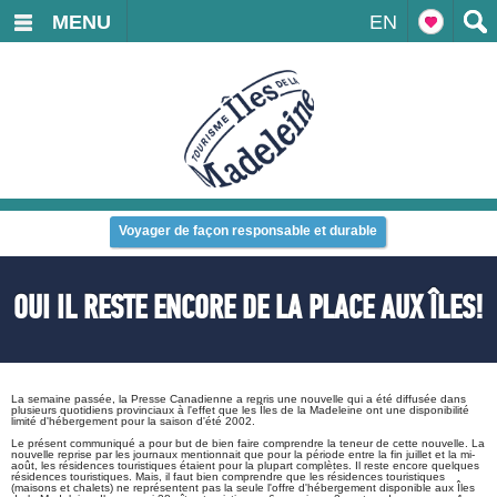
MENU
EN
Voyager de façon responsable et durable
OUI IL RESTE ENCORE DE LA PLACE AUX ÎLES!
La semaine passée, la Presse Canadienne a repris une nouvelle qui a été diffusée dans
plusieurs quotidiens provinciaux à l'effet que les Îles de la Madeleine ont une disponibilité
limité d'hébergement pour la saison d'été 2002.
Le présent communiqué a pour but de bien faire comprendre la teneur de cette nouvelle. La
nouvelle reprise par les journaux mentionnait que pour la période entre la fin juillet et la mi-
août, les résidences touristiques étaient pour la plupart complètes. Il reste encore quelques
résidences touristiques. Mais, il faut bien comprendre que les résidences touristiques
(maisons et chalets) ne représentent pas la seule l'offre d'hébergement disponible aux Îles