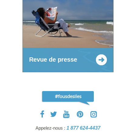
Revue de presse
#fousdesiles
Appelez-nous :
1 877 624-4437