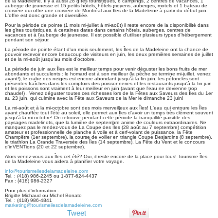
de la Madeleine. Il y a aussi 28 gîtes touristiques, 6 campings, 2 centres de vacances, 1
auberge de jeunesse et 15 petits hôtels, hôtels moyens, auberges, motels et 1 bateau de
croisière qui offre une croisière de Montréal aux Îles de la Madeleine à partir du début juin.
L'offre est donc grande et diversifiée.
Pour la période de pointe (1 mois mi-juillet à mi-août) il reste encore de la disponibilité dans
les gîtes touristiques, à certaines dates dans certains hôtels, auberges, centres de
vacances et à l'auberge de jeunesse. Il est possible d'utiliser plusieurs types d'hébergement
pendant son séjour.
La période de pointe étant d'un mois seulement, les Îles de la Madeleine ont la chance de
pouvoir recevoir encore beaucoup de visiteurs en juin, les deux premières semaines de juillet
et de la mi-août jusqu'au mois d'octobre.
La période de juin aux Îles est le meilleur temps pour venir déguster les bons fruits de mer
abondants et succulents : le homard est à son meilleur (la pêche se termine mi-juillet, venez
avant!), le crabe des neiges est encore abondant jusqu'à la fin juin, les pétoncles sont
présentes fraîches dans les comptoirs des poissonneries et les restaurants jusqu'à la fin juin
et les poissons sont vraiment à leur meilleur en juin (avant que l'eau ne devienne trop
chaude!) . Venez déguster toutes ces richesses lors de la Fêtes aux Saveurs des Îles du 1er
au 23 juin, qui culmine avec la Fête aux Saveurs de la Mer le dimanche 23 juin!
La mi-août et à la mi-octobre sont des mois merveilleux aux Îles! L'eau qui entoure les Îles
ayant chauffée tout l'été au soleil, elle permet aux Îles d'avoir un temps très clément souvent
jusqu'à la mi-octobre! On retrouve pendant cette période la tranquillité paisible des
paysages madelinots, que la lumière de septembre anime de couleurs extraordinaires. Ne
manquez pas le rendez-vous de La Coupe des Îles (28 août au 7 septembre) compétition
amateur et professionnelle de planche à voile et à cerf-volant de puissance, la Fête
Champêtre (1er septembre), la course de voilier en triangle Coupe Desjardins (8 septembre),
le triathlon La Grande Traversée des Îles (14 septembre), La Fête du Vent et le concours
d'inVENTions (20 et 22 septembre).
Alors venez-vous aux Îles cet été? Oui, il reste encore de la place pour tous! Tourisme Îles
de la Madeleine vous aidera à planifier votre voyage.
info
@tourismeilesdelamadeleine.com
Tel. : (418) 986-2245 ou 1-877-624-4437
Fax : (418) 986-2327
Pour plus d'information :
Brigitte Michaud ou Michel Bonato
Tel. : (418) 986-4841
marketing
@tourismeilesdelamadeleine.com
Tweet