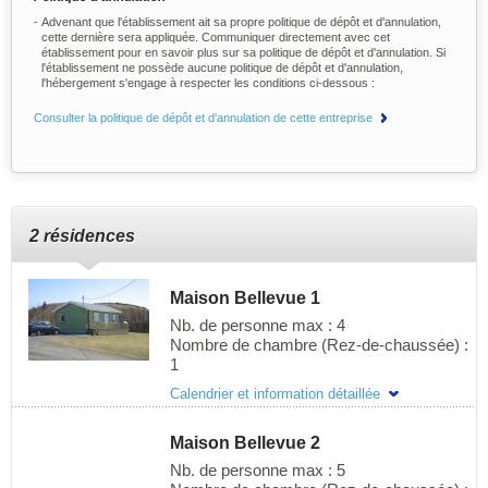
Advenant que l'établissement ait sa propre politique de dépôt et d'annulation,
cette dernière sera appliquée. Communiquer directement avec cet
établissement pour en savoir plus sur sa politique de dépôt et d'annulation. Si
l'établissement ne possède aucune politique de dépôt et d'annulation,
l'hébergement s'engage à respecter les conditions ci-dessous :
Consulter la politique de dépôt et d'annulation de cette entreprise
2 résidences
Maison Bellevue 1
Nb. de personne max : 4
Nombre de chambre (Rez-de-chaussée) :
1
Maison Bellevue 1 située au 474 chemin
Calendrier et information détaillée
de l'église, un petite maison toute équipée
près de tous les services.
Maison Bellevue 2
Nb. de personne max : 5
Dimension de l'hébergement