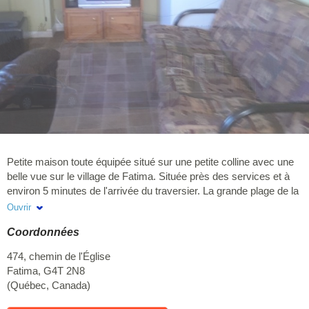
Petite maison toute équipée situé sur une petite colline avec une
belle vue sur le village de Fatima. Située près des services et à
environ 5 minutes de l'arrivée du traversier. La grande plage de la
Dune-du-Nord est à quelque minutes en voiture de votre lieu de
Ouvrir
résidence.
Coordonnées
474, chemin de l'Église
Fatima
,
G4T 2N8
(
Québec
,
Canada
)