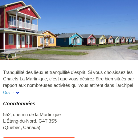
Tranquillité des lieux et tranquillité d'esprit. Si vous choisissez les
Chalets La Martinique, c'est que vous désirez être bien situés par
rapport aux nombreuses activités qui vous attirent dans l'archipel
ou en fonction du calme, du confort et de la sécurité des lieux.
Ouvrir
Outre la vue sur la mer, vous serez à quelques minutes d'une des
Coordonnées
plages où l'eau est la plus chaude. Qui ne souhaite pas, en
vacances, profiter des commodités de la maison sans avoir à
552, chemin de la Martinique
tout apporter dans ses bagages? Vous trouverez tout sur place
L'Étang-du-Nord
,
G4T 3S5
quand viendra le temps de préparer de succulents repas avec
(
Québec
,
Canada
)
des spécialités locales ou des aliments frais que vous aurez
achetés à l'une des réputées poissonneries des îles. Pas