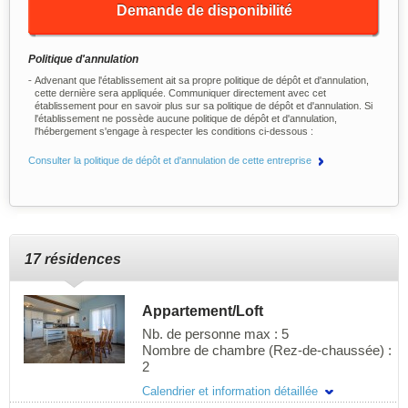
Demande de disponibilité
Politique d'annulation
Advenant que l'établissement ait sa propre politique de dépôt et d'annulation,
cette dernière sera appliquée. Communiquer directement avec cet
établissement pour en savoir plus sur sa politique de dépôt et d'annulation. Si
l'établissement ne possède aucune politique de dépôt et d'annulation,
l'hébergement s'engage à respecter les conditions ci-dessous :
Consulter la politique de dépôt et d'annulation de cette entreprise
17 résidences
Appartement/Loft
Nb. de personne max : 5
Nombre de chambre (Rez-de-chaussée) :
2
Tranquillité des lieux et tranquillité d'esprit
Calendrier et information détaillée