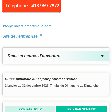
d'obligation d'horaire pour les repas : vous serez comme chez
Téléphone : 418 969-7872
vous. La location d'un chalet permet d'avoir l'assurance de se
retrouver «entre nous» dans un endroit réconfortant, après des
journées très souvent bien remplies. L'autonomie et l'intimité sont
toujours recherchées par les voyageurs. La dimension des
info
@chaletslamartinique.com
chalets (pouvant accommoder jusqu'à cinq personnes) ainsi que
le service de buanderie sont également appréciés de nos clients.
Site de l'entreprise
Tous les chalets ont le service internet dans leur salon. LE PRIX
PAR JOUR EN OCCUPATION DOUBLE EST ÉGAL À 2
PERSONNES ***
Dates et heures d'ouverture
Durée minimale du séjour pour réservation
1 janvier au 31 décembre 2026, 7 nuits du Dimanche au Dimanche.
PRIX PAR JOUR
PRIX PAR SEMAINE