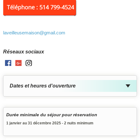
c'est l'endroit rêvé pour découvrir les Îles en hiver, un
Téléphone : 514 799-4524
dépaysement total assuré. Écrivez-moi pour plus d'infos
laveilleusemaison
@gmail.com
Réseaux sociaux
Facebook
GooglePlus
Instagram
Dates et heures d'ouverture
Durée minimale du séjour pour réservation
1 janvier au 31 décembre 2025 - 2 nuits minimum