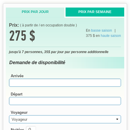
PRIX PAR JOUR
PRIX PAR SEMAINE
Prix:
( à partir de / en occupation double )
275 $
En
basse saison
|
375 $ en
haute saison
jusqu'à 7 personnes, 35$ par jour par personne additionnelle
Demande de disponibilité
Arrivée
Départ
Voyageur
Voyageur
Nuitées