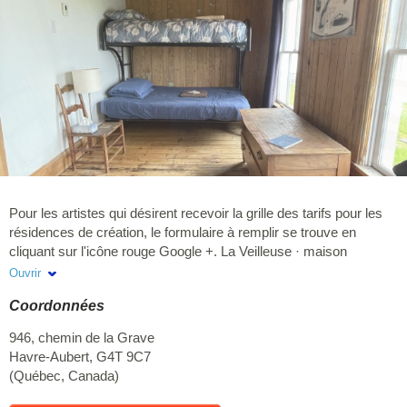
Pour les artistes qui désirent recevoir la grille des tarifs pour les
résidences de création, le formulaire à remplir se trouve en
cliquant sur l'icône rouge Google +. La Veilleuse · maison
d'inspiration est d'abord une résidence de création
Ouvrir
multidisciplinaire disponible en basse saison sur le site
Coordonnées
patrimonial de La Grave, à Havre-Aubert. Ancestrale et
centenaire, elle est bordée par la mer des deux côtés. Elle
946, chemin de la Grave
compte trois chambres et peut loger un maximum de cinq
Havre-Aubert
,
G4T 9C7
personnes pour des séjours à vocation artistique, de septembre à
(
Québec
,
Canada
)
juin. La Veilleuse est également disponible pour toutes les
demandes de séjours de plaisance. Étant accessible à l'année,