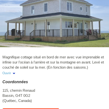
Magnifique cottage situé en bord de mer avec vue imprenable et
infinie sur l'océan à l'arrière et sur la montagne en avant. Levé et
couché de soleil sur la mer. (En fonction des saisons.)
Localisation de rêve et d'un calme sans pareil, cette propriété est
Ouvrir
l'endroit idéal pour des vacances extraordinaires. Elle compte 4
Coordonnées
chambres dont une avec balcon donnant sur la mer, soit 3 avec
Lits Queen à l'étage, et une style loft avec lit Queen au sous-sol.
115, chemin Renaud
Possibilité d'ajouter deux lits simples au besoin. Près de la plage,
Bassin
,
G4T 0G2
du phare de l'Anse-à-la-Cabane (1.5km), a 11.5km du site
(
Québec
,
Canada
)
historique de la Grave, et a 12 km de la magnifique plage du
Sandy Hook. Sentier de marche en bord de falaises accessible à