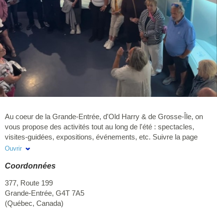
Au coeur de la Grande-Entrée, d'Old Harry & de Grosse-Île, on
vous propose des activités tout au long de l'été : spectacles,
visites-guidées, expositions, événements, etc. Suivre la page
Facebook de La mer sur un plateau pour connaître la
Ouvrir
programmation. Bienvenue à tous & toutes ! Programmation 2026
Coordonnées
à venir en juillet 2026
377, Route 199
Grande-Entrée
,
G4T 7A5
(
Québec
,
Canada
)