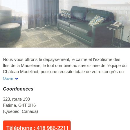
Nous vous offrons le dépaysement, le calme et l'exotisme des
Îles de la Madeleine, le tout combiné au savoir-faire de l'équipe du
Château Madelinot, pour une réussite totale de votre congrès ou
de votre réunion. En plus de son personnel attentif et dévoué, le
Ouvrir
Château Madelinot possède les infrastructures nécessaires à la
Coordonnées
tenue d'un tel événement : hébergement (120 chambres),
restauration, salles de réunion et tout l'équipement nécessaire
323, route 199
pour bien mener vos réunions. Si le nombre de participants
Fatima
,
G4T 2H6
dépassait nos capacités, nous pouvons mettre à votre disposition
(
Québec
,
Canada
)
d'autres salles situées dans un rayon de moins de 5 kilomètres
de l'hôtel. Le Château Madelinot, un synonyme de réussite pour
vos congrès ou réunions d'affaires.
Téléphone : 418 986-2211