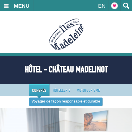
MENU
EN
HÔTEL - CHÂTEAU MADELINOT
CONGRÈS
HÔTELLERIE
MOTOTOURISME
Voyager de façon responsable et durable