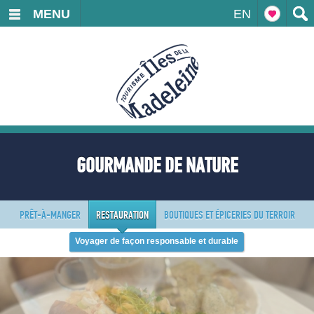
MENU
EN
GOURMANDE DE NATURE
PRÊT-À-MANGER
RESTAURATION
BOUTIQUES ET ÉPICERIES DU TERROIR
Voyager de façon responsable et durable