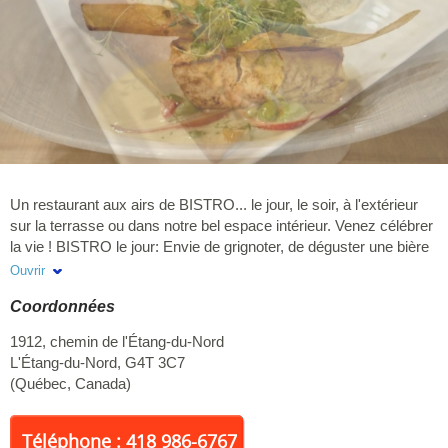
Un restaurant aux airs de BISTRO... le jour, le soir, à l'extérieur
sur la terrasse ou dans notre bel espace intérieur. Venez célébrer
la vie ! BISTRO le jour: Envie de grignoter, de déguster une bière
locale, de luncher entre amis, c'est ici. Sandwiches gourmands,
Ouvrir
soupes, salades, tacos et poké colorés et généreux, fromages
Coordonnées
d'ici, pâtisseries, irrésistibles glaces maison et bien davantage.
Service sur la terrasse ou à l'intérieur de 11h à 15h. BISTRO le
1912, chemin de l'Étang-du-Nord
soir: Soupers gourmands. Cuisine bistronomique ensoleillée
L'Étang-du-Nord
,
G4T 3C7
exécutée et servie par une équipe professionnelle au talent
(
Québec
,
Canada
)
reconnu. Des plats marins, des recettes estivales, simples et
belles mettant en valeur la fraîcheur et la qualité des produits d'ici
et le savoir-faire de la chef exécutive Johanne Vigneau. Dans les
Téléphone : 418 986-6767