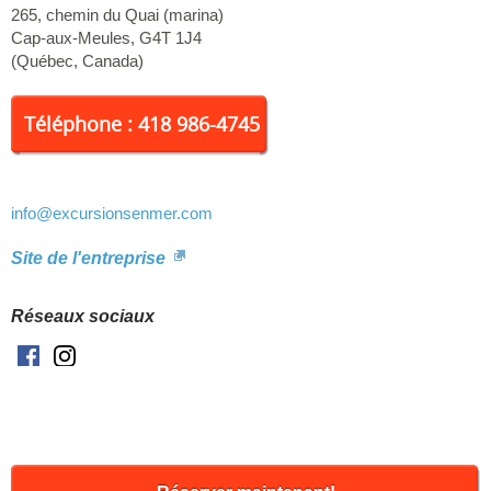
partager avec vous leurs expériences et porte une attention toute
265, chemin du Quai (marina)
particulière aux détails qui font la différence. Excursions en Mer
Cap-aux-Meules
,
G4T 1J4
avec vous depuis 1979.
(
Québec
,
Canada
)
Téléphone : 418 986-4745
info
@excursionsenmer.com
Site de l'entreprise
Réseaux sociaux
Facebook
Instagram