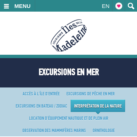
MENU
EN
EXCURSIONS EN MER
ACCÈS À L'ÎLE D'ENTRÉE
EXCURSIONS DE PÊCHE EN MER
EXCURSIONS EN BATEAU / ZODIAC
INTERPRÉTATION DE LA NATURE
LOCATION D'ÉQUIPEMENT NAUTIQUE ET DE PLEIN AIR
OBSERVATION DES MAMMIFÈRES MARINS
ORNITHOLOGIE