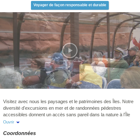
Voyager de façon responsable et durable
Visitez avec nous les paysages et le patrimoines des Îles. Notre
diversité d'excursions en mer et de randonnées pédestres
accessibles donnent un accès sans pareil dans la nature à l'Île
d'Entrée. Nos excursions sont complètes, sécuritaires et idéales
Ouvrir
pour parfaire ses connaissances sur la flore, la faune et les
Coordonnées
oiseaux marins. Notre équipe est heureuse de vous accueillir, de