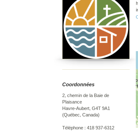
h
i
l
O
d
l
d
u
r
e
p
d
c
Coordonnées
l
a
2, chemin de la Baie de
l
Plaisance
e
Havre-Aubert
,
G4T 9A1
(
Québec
,
Canada
)
Téléphone :
418 937-6312