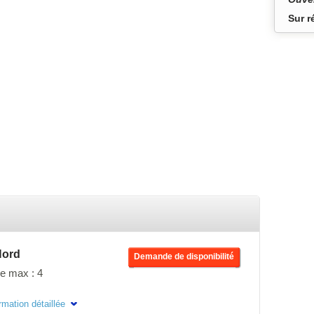
Sur r
Nord
Demande de disponibilité
e max : 4
 de mes années de travail
rmation détaillée
surtout en hommage aux