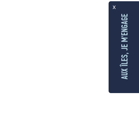
x
AUX ÎLES, JE M'ENGAGE