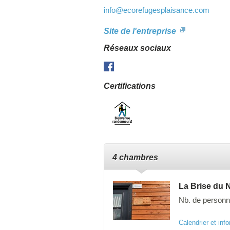
info
@ecorefugesplaisance.com
Site de l'entreprise
Réseaux sociaux
Facebook
Certifications
4 chambres
La Brise du 
Nb. de personn
Micro inspirée
Calendrier et info
dans le Nord, 