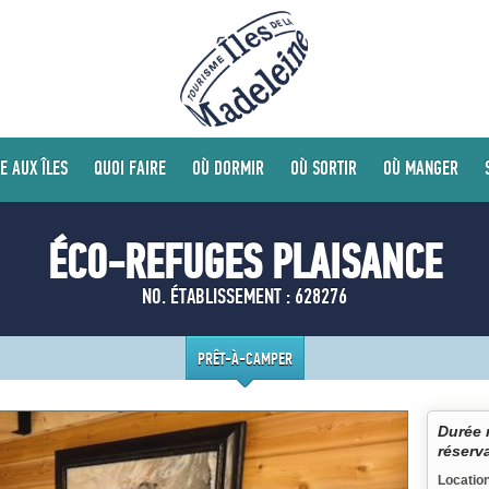
E AUX ÎLES
QUOI FAIRE
OÙ DORMIR
OÙ SORTIR
OÙ MANGER
ÉCO-REFUGES PLAISANCE
NO. ÉTABLISSEMENT : 628276
PRÊT-À-CAMPER
Durée 
réserv
Location