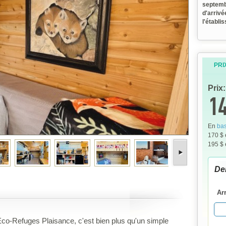
septemb
d'arrivé
l'établi
PRI
Prix:
14
En
bas
170 $
195 $
De
Ar
co-Refuges Plaisance, c'est bien plus qu'un simple