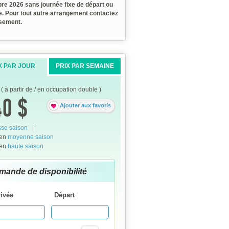
re 2026 sans journée fixe de départ ou
e. Pour tout autre arrangement contactez
ssement.
X PAR JOUR
PRIX PAR SEMAINE
( à partir de / en occupation double )
0 $
Ajouter aux favoris
se saison
|
 en
moyenne saison
 en
haute saison
mande de disponibilité
rivée
Départ