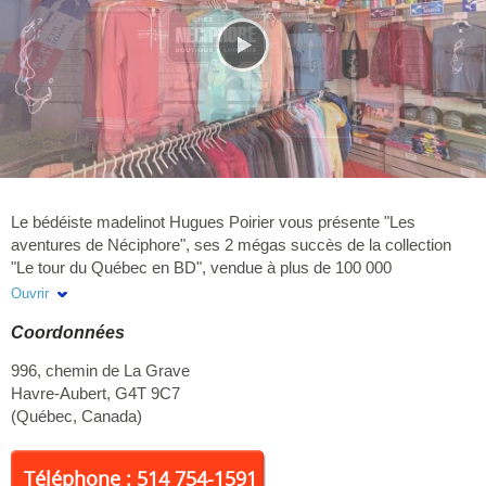
Le bédéiste madelinot Hugues Poirier vous présente "Les
aventures de Néciphore", ses 2 mégas succès de la collection
"Le tour du Québec en BD", vendue à plus de 100 000
exemplaires. Faites dédicacer vos albums et prenez des photos
Ouvrir
avec Néciphore! Hugues vous propose aussi son fameux jeu "Le
Coordonnées
Trésor des Îles", son iconique "Métro des Îles", ses vêtements
pour tous, et un éventail d'idées cadeaux pour satisfaire les goûts
996, chemin de La Grave
de chacun: casquettes, gourdes, serviettes de plage, sacs,
Havre-Aubert
,
G4T 9C7
affiches, casse-têtes, toutous, drapeaux, tasses, frisbees,
(
Québec
,
Canada
)
plaques d'auto, porte-clés, stylos, aimants, autocollants, et plus
encore.
Téléphone : 514 754-1591