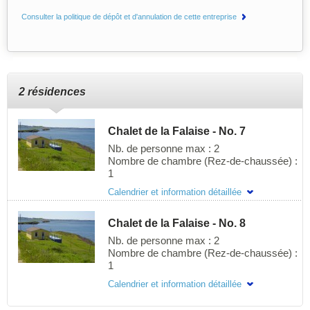
Consulter la politique de dépôt et d'annulation de cette entreprise
2 résidences
Chalet de la Falaise - No. 7
Nb. de personne max : 2
Nombre de chambre (Rez-de-chaussée) :
1
Chalet jumelé, tout équipé face à la mer,
Calendrier et information détaillée
endroit tranquille (route secondaire).
Couchers de soleil inoubliables, situé à
Chalet de la Falaise - No. 8
proximité des services.
Nb. de personne max : 2
Nombre de chambre (Rez-de-chaussée) :
Dimension de l'hébergement
1
Longueur :
5.49m / 18 pieds
Largeur :
4.27m / 14 pieds
Chalet jumelé, tout équipé face à la mer,
Calendrier et information détaillée
Hauteur :
2.44m / 8 pieds
endroit tranquille (route secondaire).
Situation de l'unité :
Rez-de-chaussée
Couchers de soleil inoubliables, situé à