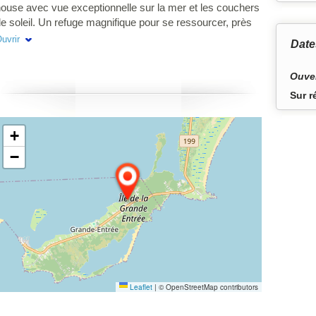
ouse avec vue exceptionnelle sur la mer et les couchers
e soleil. Un refuge magnifique pour se ressourcer, près
es plus belles plages dans l'Est des îles.
uvrir
Date
Ouver
Sur r
+
−
Leaflet
|
© OpenStreetMap contributors