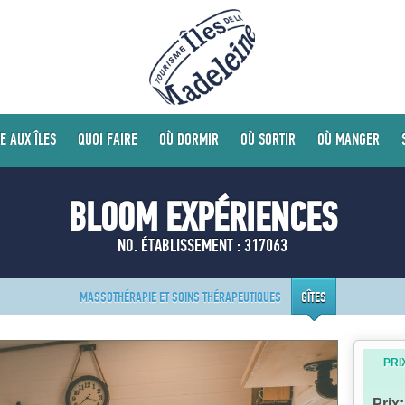
E AUX ÎLES
QUOI FAIRE
OÙ DORMIR
OÙ SORTIR
OÙ MANGER
BLOOM EXPÉRIENCES
NO. ÉTABLISSEMENT : 317063
MASSOTHÉRAPIE ET SOINS THÉRAPEUTIQUES
GÎTES
PRI
Prix: