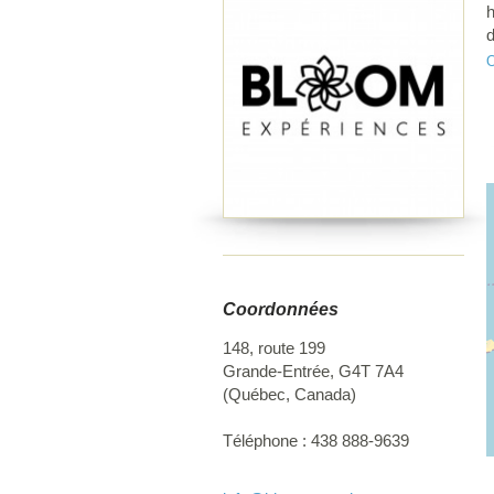
h
d
d
O
Coordonnées
148, route 199
Grande-Entrée
,
G4T 7A4
(
Québec
,
Canada
)
Téléphone :
438 888-9639