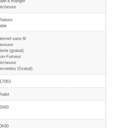
alle à manger
écheuse
haises
able
nternet sans-fil
aveuse
iterie (gratuit)
on-Fumeur
écheuse
erviettes (Gratuit)
17063
halet
6h00
0h00