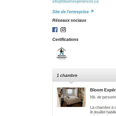
info
@bloomexperiences.ca
Site de l'entreprise
Réseaux sociaux
Facebook
Instagram
Certifications
1 chambre
Bloom Expér
Nb. de personn
La chambre à c
lit douillet hab