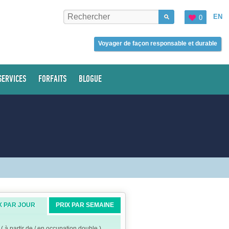
EN
0
Voyager de façon responsable et durable
SERVICES
FORFAITS
BLOGUE
X PAR JOUR
PRIX PAR SEMAINE
( à partir de / en occupation double )