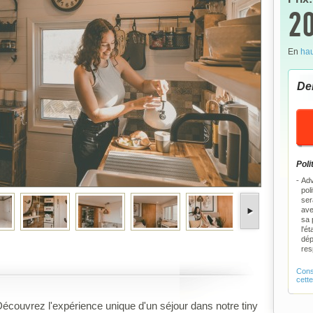
20
En
hau
De
Poli
Adv
pol
ser
ave
sa 
l'é
dép
res
Consu
cett
écouvrez l'expérience unique d'un séjour dans notre tiny