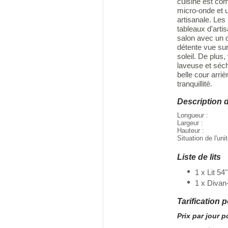
cuisine est com
micro-onde et u
artisanale. Le
tableaux d'artis
salon avec un di
détente vue sur
soleil. De plus
laveuse et séc
belle cour arriè
tranquillité.
Description 
Longueur :
Largeur :
Hauteur :
Situation de l'uni
Liste de lits
1 x Lit 54"
1 x Divan-
Tarification 
Prix par jour 