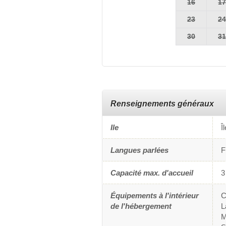
16
1
23
2
30
3
Renseignements généraux
Ile
Î
Langues parlées
F
Capacité max. d'accueil
3
Équipements à l'intérieur
C
de l'hébergement
L
M