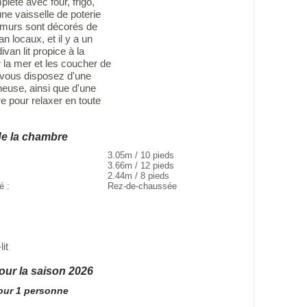
plète avec four, frigo,
ne vaisselle de poterie
s murs sont décorés de
an locaux, et il y a un
van lit propice à la
 la mer et les coucher de
, vous disposez d'une
heuse, ainsi que d'une
re pour relaxer en toute
de la chambre
3.05m / 10 pieds
3.66m / 12 pieds
2.44m / 8 pieds
té :
Rez-de-chaussée
lit
pour la saison 2026
pour 1 personne