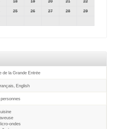
7
18
19
20
21
22
4
25
26
27
28
29
1
le de la Grande Entrée
rançais, English
 personnes
uisine
aveuse
icro-ondes