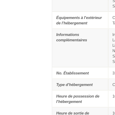
S
S
Équipements à l'extérieur
C
de l'hébergement
T
Informations
I
complémentaires
L
L
N
S
S
No. Établissement
3
Type d'hébergement
C
Heure de possession de
1
l'hébergement
Heure de sortie de
1