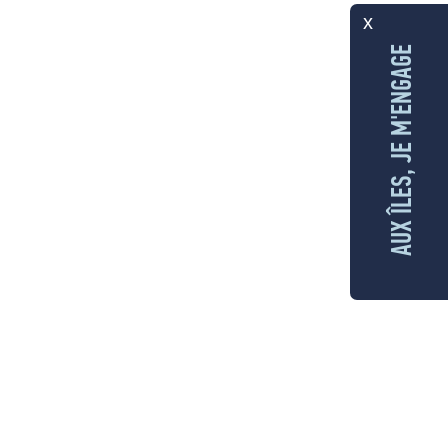
x
AUX ÎLES, JE M'ENGAGE