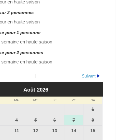
jour en haute saison
pour 2 personnes
jour en haute saison
ine pour 1 personne
 semaine en haute saison
ine pour 2 personnes
 semaine en haute saison
Suivant
Août
2026
MA
ME
JE
VE
SA
1
4
5
6
7
8
0
11
12
13
14
15