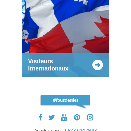
Visiteurs
Internationaux
#fousdesiles
Appelez-nous :
1 877 624-4437