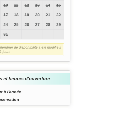
10
11
12
13
14
15
17
18
19
20
21
22
24
25
26
27
28
29
31
lendrier de disponibilité a été modifié il
1 jours
s et heures d'ouverture
t à l'année
éservation