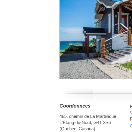
Coordonnées
R
485, chemin de La Martinique
P
L'Étang-du-Nord
,
G4T 3S6
l
O
(
Québec
,
Canada
)
p