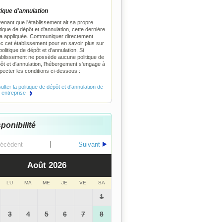
tique d'annulation
enant que l'établissement ait sa propre
itique de dépôt et d'annulation, cette dernière
a appliquée. Communiquer directement
c cet établissement pour en savoir plus sur
politique de dépôt et d'annulation. Si
tablissement ne possède aucune politique de
ôt et d'annulation, l'hébergement s'engage à
pecter les conditions ci-dessous :
lter la politique de dépôt et d'annulation de
e entreprise
ponibilité
écédent
Suivant
Août
2026
LU
MA
ME
JE
VE
SA
1
3
4
5
6
7
8