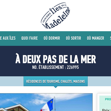
E AUX ÎLES
QUOI FAIRE
OÙ DORMIR
OÙ SORTIR
OÙ MANGER
À DEUX PAS DE LA MER
NO. ÉTABLISSEMENT : 226995
RÉSIDENCES DE TOURISME, CHALETS, MAISONS
PRI
Prix: