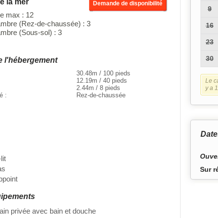
e la mer
Demande de disponibilité
9
e max : 12
mbre (Rez-de-chaussée) : 3
16
bre (Sous-sol) : 3
23
30
e l'hébergement
30.48m / 100 pieds
12.19m / 40 pieds
Le ca
2.44m / 8 pieds
y a 1
té :
Rez-de-chaussée
Date
Ouver
lit
as
Sur r
appoint
uipements
bain privée avec bain et douche