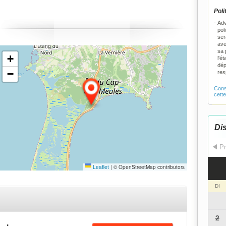
n regardant les vagues à vos pieds. Voilà le luxe au bord
Poli
e la mer. Située à 7 minutes des boutiques du centre-
Adv
ille de Cap-aux-Meules et 10 minutes des boutiques du
pol
ser
avre-Aubert, ce n'est par surprenant qu'À DEUX PAS
ave
E LA MER, est dans l'un des endroits les plus
sa 
+
l'é
onvoités.
dép
−
res
Consu
cett
Dis
Pr
Leaflet
|
© OpenStreetMap contributors
DI
2