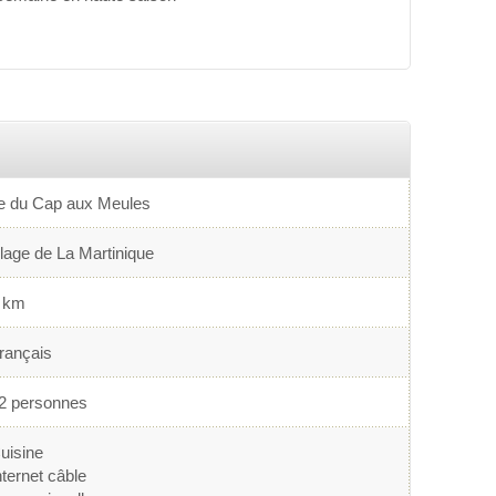
le du Cap aux Meules
lage de La Martinique
 km
rançais
2 personnes
uisine
nternet câble