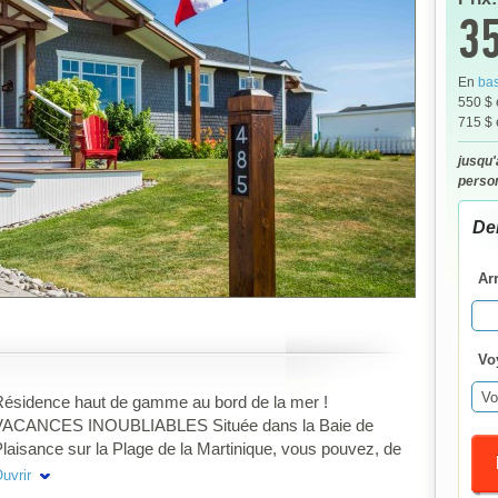
35
En
bas
550 $
715 $
jusqu'
person
De
Ar
Vo
Vo
ésidence haut de gamme au bord de la mer !
VACANCES INOUBLIABLES Située dans la Baie de
laisance sur la Plage de la Martinique, vous pouvez, de
a résidence, aller vous baigner, partir en kayak, vous
uvrir
romener sur la plage, relaxer au bord du foyer extérieur