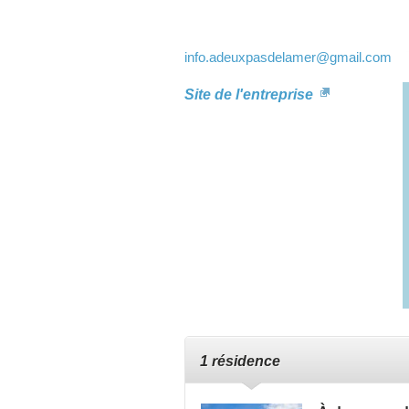
e
d
v
info.adeuxpasdelamer
@gmail.com
H
D
Site de l'entreprise
c
1 résidence