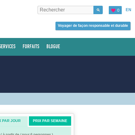
EN
0
Voyager de façon responsable et durable
SERVICES
FORFAITS
BLOGUE
X PAR JOUR
PRIX PAR SEMAINE
( à partir de / pour 6 personnes )