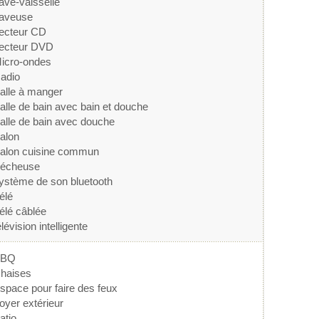
ave-vaisselle
aveuse
ecteur CD
ecteur DVD
icro-ondes
adio
alle à manger
alle de bain avec bain et douche
alle de bain avec douche
alon
alon cuisine commun
écheuse
ystème de son bluetooth
élé
élé câblée
élévision intelligente
BBQ
haises
space pour faire des feux
oyer extérieur
atio