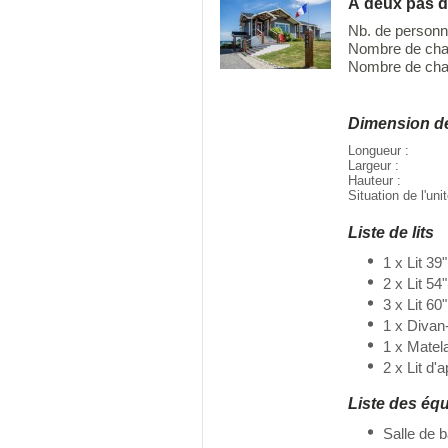
À deux pas d
Nb. de personn
Nombre de cha
Nombre de cham
Dimension d
Longueur :
Largeur :
Hauteur :
Situation de l'uni
Liste de lits
1 x Lit 39"
2 x Lit 54"
3 x Lit 60"
1 x Divan-
1 x Matel
2 x Lit d'
Liste des éq
Salle de 