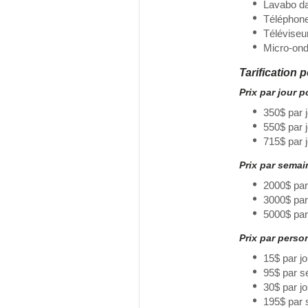
Lavabo d
Téléphon
Téléviseu
Micro-on
Tarification 
Prix par jour 
350$ par 
550$ par 
715$ par 
Prix par sema
2000$ par
3000$ pa
5000$ par
Prix par perso
15$ par j
95$ par s
30$ par j
195$ par