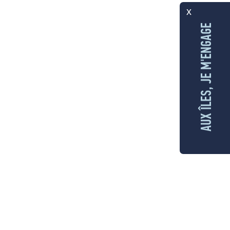
x
AUX ÎLES, JE M'ENGAGE