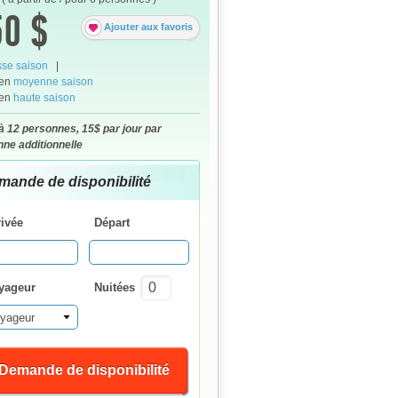
0 $
Ajouter aux favoris
se saison
|
 en
moyenne saison
 en
haute saison
à 12 personnes, 15$ par jour par
ne additionnelle
mande de disponibilité
rivée
Départ
yageur
Nuitées
yageur
Demande de disponibilité