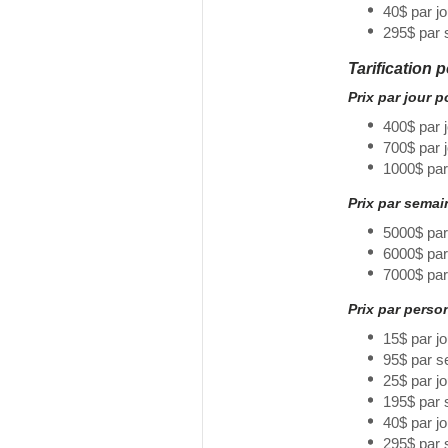
40$ par j
295$ par 
Tarification 
Prix par jour 
400$ par 
700$ par 
1000$ par
Prix par sema
5000$ par
6000$ pa
7000$ par
Prix par perso
15$ par j
95$ par s
25$ par j
195$ par
40$ par j
295$ par 