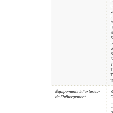
L
L
L
L
M
R
S
S
S
S
S
S
s
T
T
t
Équipements à l'extérieur
de l'hébergement
C
E
F
P