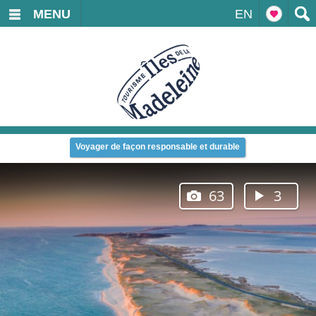
MENU
EN
Voyager de façon responsable et durable
63
3