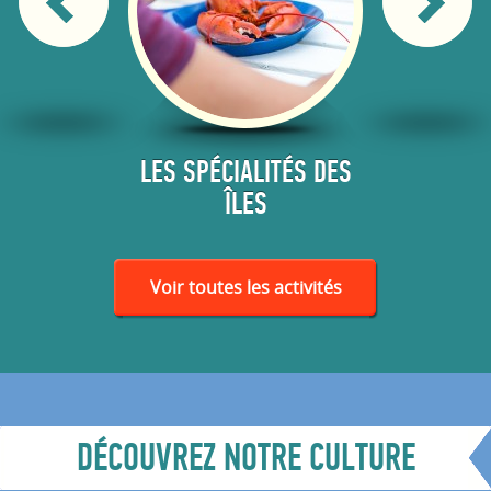
ES ET
LES SPÉCIALITÉS DES
ATELIER
ERIES
ÎLES
Voir toutes les activités
DÉCOUVREZ NOTRE CULTURE