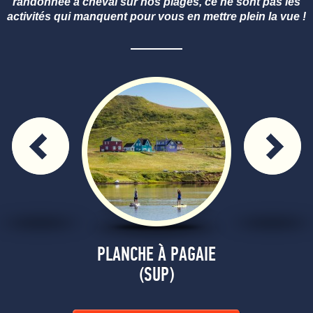
randonnée à cheval sur nos plages, ce ne sont pas les
activités qui manquent pour vous en mettre plein la vue !
LOGIE
PLANCHE À PAGAIE
PLAISI
(SUP)