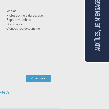
AUX ÎLES, JE M'ENGAGE
Médias
Professionnels du voyage
Espace membres
Documents
Créneau récréotourisme
Concours
-4437