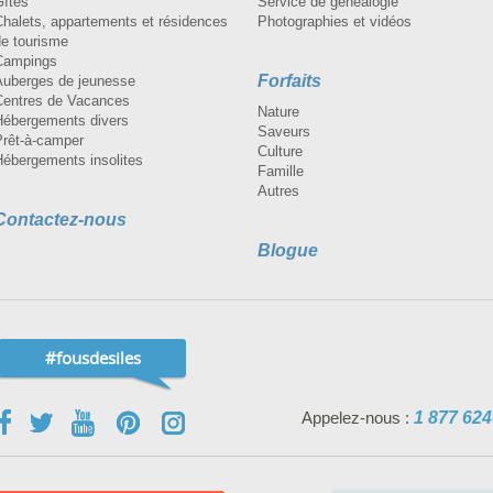
Gîtes
Service de généalogie
Chalets, appartements et résidences
Photographies et vidéos
de tourisme
Campings
Forfaits
Auberges de jeunesse
Centres de Vacances
Nature
Hébergements divers
Saveurs
Prêt-à-camper
Culture
Hébergements insolites
Famille
Autres
Contactez-nous
Blogue
#fousdesiles
Appelez-nous :
1 877 624