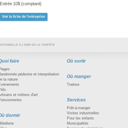
Entrée 10$ (comptant)
Voir la fiche de l'entreprise
ITIONNELLE À L'ABRI DE LA TEMPÊTE
Quoi faire
Où sortir
Plages
andonnée pédestre et interprétation
Où manger
e la nature
Événements
Traiteur
Vélo
rtisans et métiers d'art
Services
Poissonneries
Prêt-à-manger
Visites industrielles
Où dormir
Pour les enfants
ôtellerie
Municipalités