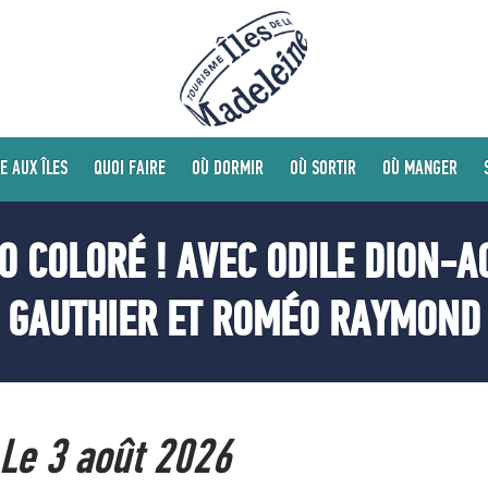
E AUX ÎLES
QUOI FAIRE
OÙ DORMIR
OÙ SORTIR
OÙ MANGER
O COLORÉ ! AVEC ODILE DION-A
GAUTHIER ET ROMÉO RAYMOND
Le 3 août 2026