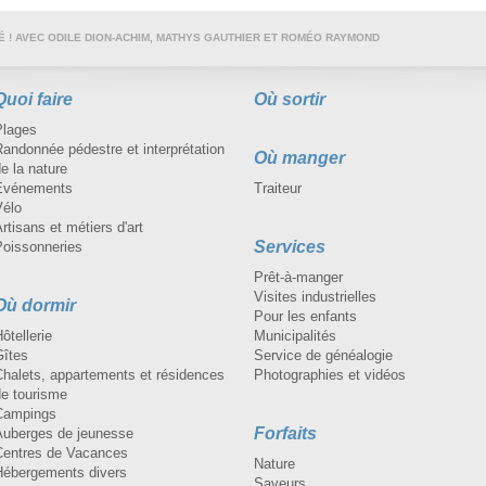
 ! AVEC ODILE DION-ACHIM, MATHYS GAUTHIER ET ROMÉO RAYMOND
Quoi faire
Où sortir
Plages
andonnée pédestre et interprétation
Où manger
e la nature
Événements
Traiteur
Vélo
rtisans et métiers d'art
Services
Poissonneries
Prêt-à-manger
Visites industrielles
Où dormir
Pour les enfants
ôtellerie
Municipalités
Gîtes
Service de généalogie
Chalets, appartements et résidences
Photographies et vidéos
de tourisme
Campings
Forfaits
Auberges de jeunesse
Centres de Vacances
Nature
Hébergements divers
Saveurs