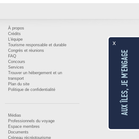
À propos
Crédits
L'équipe
x
Tourisme responsable et durable
Congrès et réunions
AUX ÎLES, JE M'ENGAGE
FAQ
Concours
Services
Trouver un hébergement et un
transport
Plan du site
Politique de confidentialité
Médias
Professionnels du voyage
Espace membres
Documents
Créneau récréotourisme