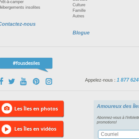
Prêt-à-camper
Culture
Hébergements insolites
Famille
Autres
Contactez-nous
Blogue
#fousdesiles
Appelez-nous :
1 877 624
Amoureux des Île
Les Îles en photos
Abonnez-vous à l'infolett
promotions!
Les Îles en vidéos