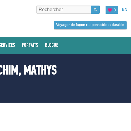
EN
0
Voyager de façon responsable et durable
SERVICES
FORFAITS
BLOGUE
CHIM, MATHYS