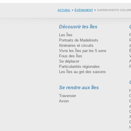
ACCUEIL
ÉVÉNEMENT
SAFARI-PHOTO COLORÉ
Découvrir les Îles
Les Îles
Portraits de Madelinots
R
Itinéraires et circuits
d
Vivre les Îles par les 5 sens
Fous des Îles
Se déplacer
A
Particularités régionales
Les Îles au gré des saisons
Se rendre aux Îles
H
Traversier
Avion