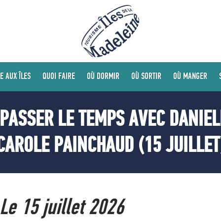
E AUX ÎLES
QUOI FAIRE
OÙ DORMIR
OÙ SORTIR
OÙ MANGER
PASSER LE TEMPS AVEC DANIEL
CAROLE PAINCHAUD (15 JUILLET
Le 15 juillet 2026