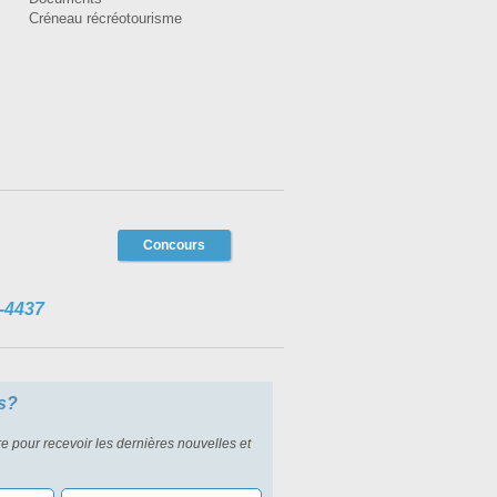
Créneau récréotourisme
Concours
-4437
s?
re pour recevoir les dernières nouvelles et