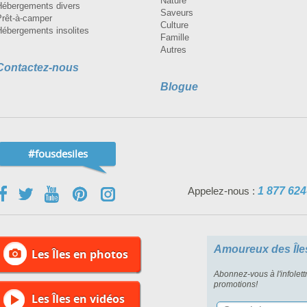
Nature
Hébergements divers
Saveurs
Prêt-à-camper
Culture
Hébergements insolites
Famille
Autres
Contactez-nous
Blogue
#fousdesiles
Appelez-nous :
1 877 624
Amoureux des Île
Les Îles en photos
Abonnez-vous à l'infolett
promotions!
Les Îles en vidéos