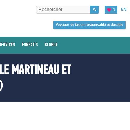
EN
0
Voyager de façon responsable et durable
SERVICES
FORFAITS
BLOGUE
LE MARTINEAU ET
)