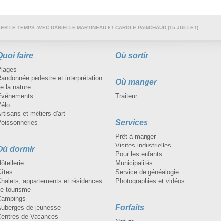
R LE TEMPS AVEC DANIELLE MARTINEAU ET CAROLE PAINCHAUD (15 JUILLET)
Quoi faire
Où sortir
Plages
andonnée pédestre et interprétation
Où manger
e la nature
Événements
Traiteur
Vélo
rtisans et métiers d'art
Services
Poissonneries
Prêt-à-manger
Visites industrielles
Où dormir
Pour les enfants
ôtellerie
Municipalités
Gîtes
Service de généalogie
Chalets, appartements et résidences
Photographies et vidéos
de tourisme
Campings
Forfaits
Auberges de jeunesse
Centres de Vacances