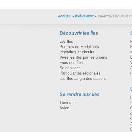
ACCUEIL
ÉVÉNEMENT
CHANTONS POUR PASSE
Découvrir les Îles
Les Îles
Portraits de Madelinots
R
Itinéraires et circuits
d
Vivre les Îles par les 5 sens
Fous des Îles
Se déplacer
A
Particularités régionales
Les Îles au gré des saisons
Se rendre aux Îles
H
Traversier
Avion