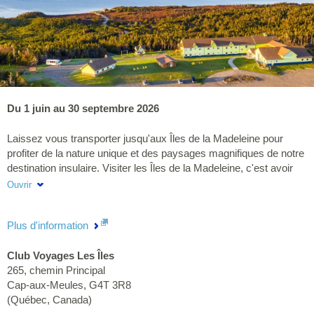
Du 1 juin au 30 septembre 2026
Laissez vous transporter jusqu'aux Îles de la Madeleine pour
profiter de la nature unique et des paysages magnifiques de notre
destination insulaire. Visiter les Îles de la Madeleine, c'est avoir
l'opportunité de profiter du rythme paisible de l'archipel tout en
Ouvrir
profitant du plein air et de l'air salin sur des centaines de
kilomètres de plage. Les possibilités de visites et d'activités sont
Plus d'information
nombreuses et diversifiés. Vous profiterez d'ailleurs d'un guide
lors de vos découvertes pour en apprendre davantage sur nos
Club Voyages Les Îles
belles Îles. La nature unique, la culture maritime et la cuisine
265, chemin Principal
typique vous attendent dans le forfait Bouffée d'air salin. On
Cap-aux-Meules
,
G4T 3R8
connait les Îles par coeur, laissez nous vous les présenter!
(
Québec
,
Canada
)