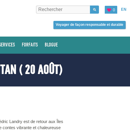
EN
0
Voyager de façon responsable et durable
SERVICES
FORFAITS
BLOGUE
TAN ( 20 AOÛT)
dric Landry est de retour aux Îles
e contes vibrante et chaleureuse