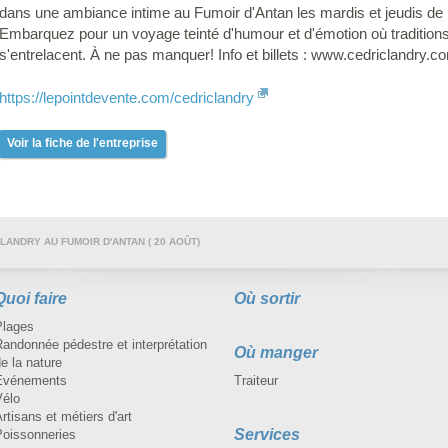
dans une ambiance intime au Fumoir d'Antan les mardis et jeudis de l'
Embarquez pour un voyage teinté d'humour et d'émotion où tradition
s'entrelacent. À ne pas manquer! Info et billets : www.cedriclandry.c
https://lepointdevente.com/cedriclandry
Voir la fiche de l'entreprise
LANDRY AU FUMOIR D'ANTAN ( 20 AOÛT)
Quoi faire
Où sortir
Plages
andonnée pédestre et interprétation
Où manger
e la nature
Événements
Traiteur
Vélo
rtisans et métiers d'art
Services
Poissonneries