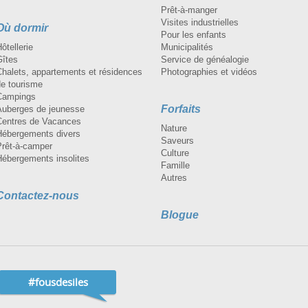
Prêt-à-manger
Visites industrielles
Où dormir
Pour les enfants
ôtellerie
Municipalités
Gîtes
Service de généalogie
Chalets, appartements et résidences
Photographies et vidéos
de tourisme
Campings
Forfaits
Auberges de jeunesse
Centres de Vacances
Nature
Hébergements divers
Saveurs
Prêt-à-camper
Culture
Hébergements insolites
Famille
Autres
Contactez-nous
Blogue
#fousdesiles