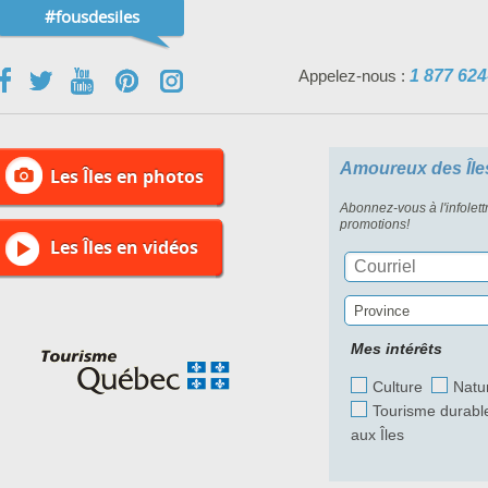
#fousdesiles
Appelez-nous :
1 877 624
Amoureux des Île
Les Îles en photos
Abonnez-vous à l'infolett
promotions!
Les Îles en vidéos
Province
Mes intérêts
Culture
Natu
Tourisme durabl
aux Îles