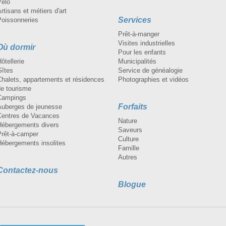
Vélo
rtisans et métiers d'art
Services
Poissonneries
Prêt-à-manger
Visites industrielles
Où dormir
Pour les enfants
ôtellerie
Municipalités
Gîtes
Service de généalogie
Chalets, appartements et résidences
Photographies et vidéos
de tourisme
Campings
Forfaits
Auberges de jeunesse
Centres de Vacances
Nature
Hébergements divers
Saveurs
Prêt-à-camper
Culture
Hébergements insolites
Famille
Autres
Contactez-nous
Blogue