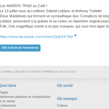
Les MARDIS TRAD au Café !
Le 14 juillet nous accueillons Gabriel Leblanc et Anthony Turbide!
Deux Madelinots qui forment un sympathique duo. Complices de longu
Leblanc présentent à la guitare et au violon un répertoire original puisé
Folk. Une magnifique soirée à ne pas manquer, qui vous fera taper du
https://www.facebook.com/share/18ojhXK7b6/
Voir la fiche de l'entreprise
C GABRIEL LEBLANC ET ANTHONY TURBIDE (14 JUILLET 2026)
Quoi faire
Où sortir
Plages
andonnée pédestre et interprétation
Où manger
e la nature
Événements
Traiteur