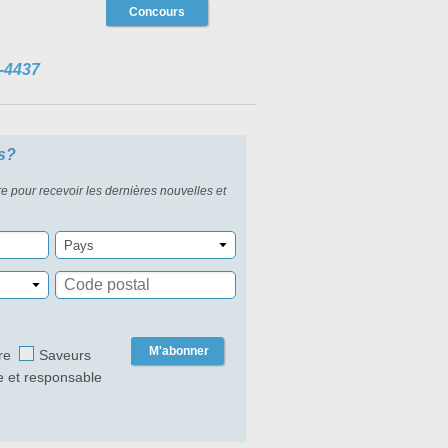
Concours
-4437
s?
re pour recevoir les dernières nouvelles et
Pays
M'abonner
re
Saveurs
e et responsable