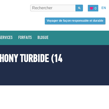
EN
0
Voyager de façon responsable et durable
SERVICES
FORFAITS
BLOGUE
HONY TURBIDE (14