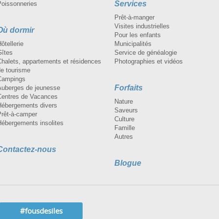
Services
Poissonneries
Prêt-à-manger
Visites industrielles
Où dormir
Pour les enfants
ôtellerie
Municipalités
Gîtes
Service de généalogie
Chalets, appartements et résidences
Photographies et vidéos
de tourisme
Campings
Forfaits
Auberges de jeunesse
Centres de Vacances
Nature
Hébergements divers
Saveurs
Prêt-à-camper
Culture
Hébergements insolites
Famille
Autres
Contactez-nous
Blogue
#fousdesiles