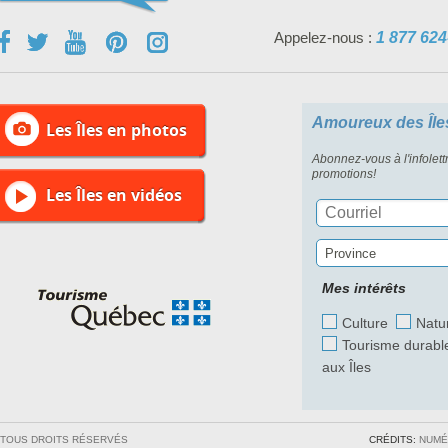
Appelez-nous :
1 877 624
Amoureux des Île
Les Îles en photos
Abonnez-vous à l'infolett
promotions!
Les Îles en vidéos
Province
Mes intérêts
Culture
Natu
Tourisme durabl
aux Îles
/ TOUS DROITS RÉSERVÉS
CRÉDITS:
NUMÉ