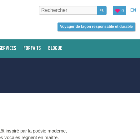
EN
0
Voyager de façon responsable et durable
SERVICES
FORFAITS
BLOGUE
tôt inspiré par la poésie moderne,
es vocales règnent en maître.