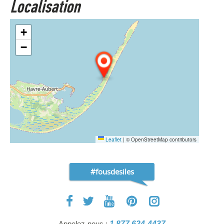
Localisation
+
−
Leaflet
|
© OpenStreetMap contributors
#fousdesiles
Appelez-nous :
1 877 624-4437