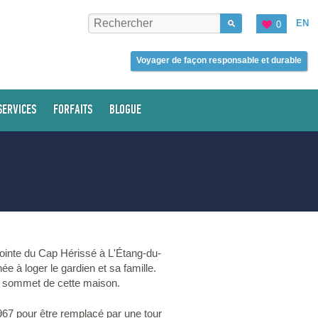
EN
0
Voyager de façon responsable et durable
SERVICES
FORFAITS
BLOGUE
pointe du Cap Hérissé à L'Étang-du-
ée à loger le gardien et sa famille.
u sommet de cette maison.
967 pour être remplacé par une tour