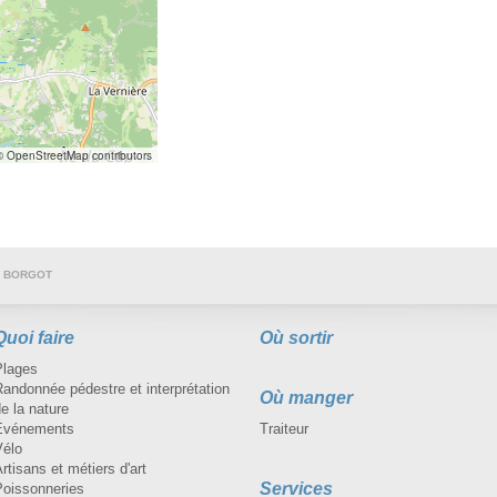
 OpenStreetMap contributors
U BORGOT
Quoi faire
Où sortir
Plages
andonnée pédestre et interprétation
Où manger
e la nature
Événements
Traiteur
Vélo
rtisans et métiers d'art
Services
Poissonneries