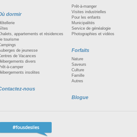
Prêt-à-manger
Visites industrielles
Où dormir
Pour les enfants
ôtellerie
Municipalités
Gîtes
Service de généalogie
Chalets, appartements et résidences
Photographies et vidéos
de tourisme
Campings
Forfaits
Auberges de jeunesse
Centres de Vacances
Nature
Hébergements divers
Saveurs
Prêt-à-camper
Culture
Hébergements insolites
Famille
Autres
Contactez-nous
Blogue
#fousdesiles