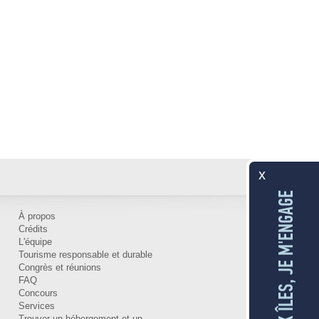
x
AUX ÎLES, JE M'ENGAGE
À propos
Crédits
L'équipe
Tourisme responsable et durable
Congrès et réunions
FAQ
Concours
Services
Trouver un hébergement et un