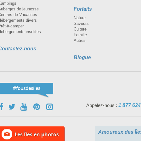
Campings
Forfaits
Auberges de jeunesse
Centres de Vacances
Nature
Hébergements divers
Saveurs
Prêt-à-camper
Culture
Hébergements insolites
Famille
Autres
Contactez-nous
Blogue
#fousdesiles
Appelez-nous :
1 877 624
Amoureux des Île
Les Îles en photos