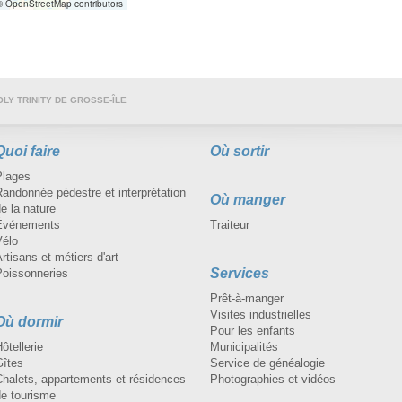
 OpenStreetMap contributors
OLY TRINITY DE GROSSE-ÎLE
Quoi faire
Où sortir
Plages
andonnée pédestre et interprétation
Où manger
e la nature
Événements
Traiteur
Vélo
rtisans et métiers d'art
Services
Poissonneries
Prêt-à-manger
Visites industrielles
Où dormir
Pour les enfants
ôtellerie
Municipalités
Gîtes
Service de généalogie
Chalets, appartements et résidences
Photographies et vidéos
de tourisme