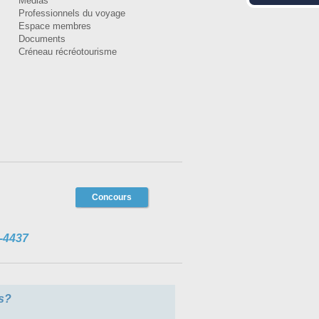
Médias
Professionnels du voyage
Espace membres
Documents
Créneau récréotourisme
Concours
-4437
s?