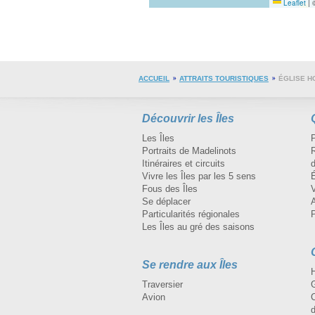
Leaflet
|
©
ACCUEIL
ATTRAITS TOURISTIQUES
ÉGLISE H
Découvrir les Îles
Les Îles
Portraits de Madelinots
R
Itinéraires et circuits
d
Vivre les Îles par les 5 sens
Fous des Îles
Se déplacer
A
Particularités régionales
Les Îles au gré des saisons
Se rendre aux Îles
H
Traversier
Avion