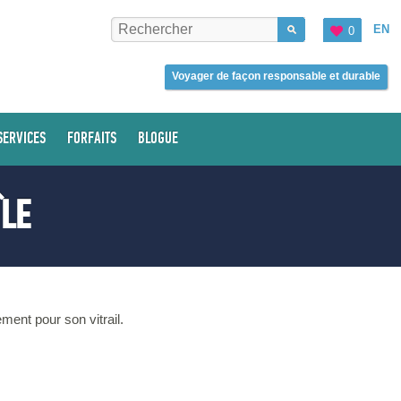
EN
0
Voyager de façon responsable et durable
SERVICES
FORFAITS
BLOGUE
ÎLE
ment pour son vitrail.