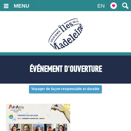
MENU
EN
ÉVÉNEMENT D'OUVERTURE
Voyager de façon responsable et durable