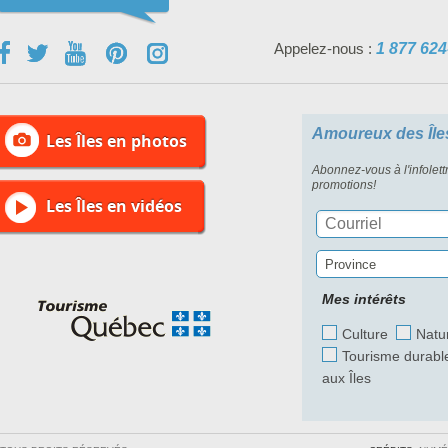
Appelez-nous :
1 877 624
Amoureux des Île
Les Îles en photos
Abonnez-vous à l'infolett
promotions!
Les Îles en vidéos
Province
Mes intérêts
Culture
Natu
Tourisme durabl
aux Îles