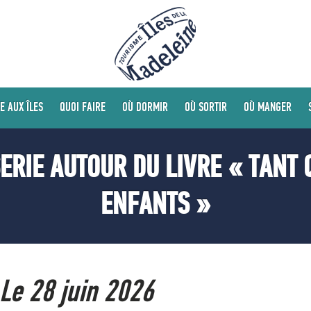
E AUX ÎLES
QUOI FAIRE
OÙ DORMIR
OÙ SORTIR
OÙ MANGER
RIE AUTOUR DU LIVRE « TANT Q
ENFANTS »
Le 28 juin 2026