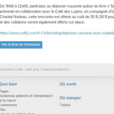
De 9h00 à 11h00, participez au déjeuner-causerie autour du livre « Tan
présenté en collaboration avec le Café des Lupins, en compagnie d'
Chantal Nadeau, cette rencontre est offerte au coût de 35 $ (30 $ po
et des collations seront également offerts sur place.
https://www.zeffy.com/fr-CA/ticketing/dejeuner-causerie-avec-isabell
Voir la fiche de l'entreprise
UTOUR DU LIVRE « TANT QU'IL Y AURA DES ENFANTS »
Quoi faire
Où sortir
Plages
andonnée pédestre et interprétation
Où manger
e la nature
Événements
Traiteur
Vélo