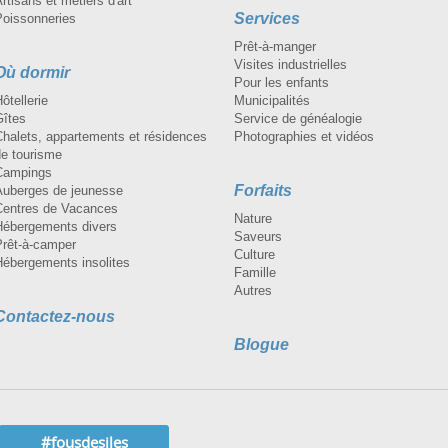
rtisans et métiers d'art
Services
Poissonneries
Prêt-à-manger
Visites industrielles
Où dormir
Pour les enfants
ôtellerie
Municipalités
Gîtes
Service de généalogie
Chalets, appartements et résidences
Photographies et vidéos
de tourisme
Campings
Forfaits
Auberges de jeunesse
Centres de Vacances
Nature
Hébergements divers
Saveurs
Prêt-à-camper
Culture
Hébergements insolites
Famille
Autres
Contactez-nous
Blogue
#fousdesiles